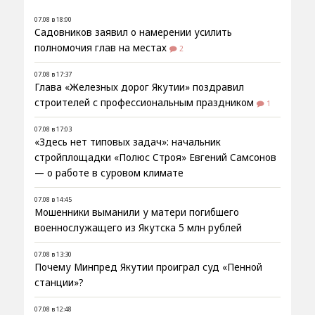
07.08 в 18:00
Садовников заявил о намерении усилить
полномочия глав на местах
2
07.08 в 17:37
Глава «Железных дорог Якутии» поздравил
строителей с профессиональным праздником
1
07.08 в 17:03
«Здесь нет типовых задач»: начальник
стройплощадки «Полюс Строя» Евгений Самсонов
— о работе в суровом климате
07.08 в 14:45
Мошенники выманили у матери погибшего
военнослужащего из Якутска 5 млн рублей
07.08 в 13:30
Почему Минпред Якутии проиграл суд «Пенной
станции»?
07.08 в 12:48