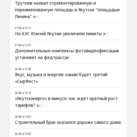
Трутнев назвал отремонтированную и
переименованную площадь в Якутске "площадью
Ленина"
1
07.08 в 12:17
На АЗС Южной Якутии увеличили лимиты
1
07.08 в 12:01
Дополнительные комплексы фотовидеофиксации
установят на федтрассах
06.08 в 15:39
Вкус, музыка и энергия: каким будет третий
«СырФест»
06.08 в 15:18
«Якутскэнерго» в минусе: нас ждёт кратный рост
тарифов?
2
06.08 в 13:47
Строительный брак оказался дороже самого дома
06.08 в 13:20