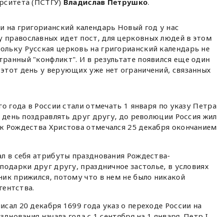
рситета (ПСТГУ)
Владислав Петрушко
.
ии на григорианский календарь Новый год у нас
у православных идет пост, для церковных людей в этом
ольку Русская церковь на григорианский календарь не
транный "конфликт". И в результате появился еще один
 этот день у верующих уже нет ограничений, связанных
о года в России стали отмечать 1 января по указу Петра
т день поздравлять друг другу, до революции Россия жил
к Рождества Христова отмечался 25 декабря окончанием
л в себя атрибуты празднования Рождества-
подарки друг другу, праздничное застолье, в условиях
ик прижился, потому что в нем не было никакой
гентства.
сал 20 декабря 1699 года указ о переходе России на
днования начала года с 1 сентября на 1 января. Петр I