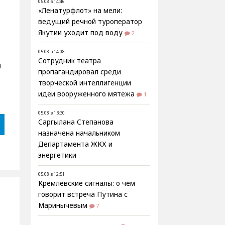
05.08 в 14:46
«Ленатурфлот» на мели:
ведущий речной туроператор
Якутии уходит под воду
2
05.08 в 14:08
Сотрудник театра
ы
пропагандировал среди
творческой интеллигенции
идеи вооруженного мятежа
1
05.08 в 13:30
Саргылана Степанова
назначена начальником
Департамента ЖКХ и
энергетики
05.08 в 12:51
Кремлёвские сигналы: о чём
говорит встреча Путина с
Маринычевым
7