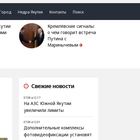
Город
Недра Якутии
Контакты
Поиск
Кремлёвские сигналы:
ями
о чём говорит встреча
Путина с
Маринычевым
Свежие новости
07.08 в 12:17
На АЗС Южной Якутии
увеличили лимиты
07.08 в 12:01
Дополнительные комплексы
фотовидеофиксации установят