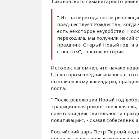
Тихоновского гуманитарного униве
" Из- за перехода после революц
предшествует Рождеству, когда 
есть некоторое неудобство. Поск
переходила, мы получили некий с
праздник- Старый Новый год, и в
с постом", - сказал историк.
Историк напомнил, что начало новог
I, в котором предписывалось в это
по юлианскому календарю, праздни
поста.
" После революции Новый год вобра
традиционная рождественская ель, 
советской действительности праздн
политизации", - сказал собеседник а
Российский царь Петр Первый подпи
новое летосчисление и переносе праз