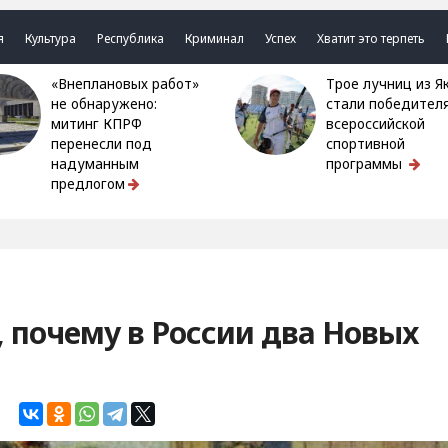
я
Культура
Республика
Криминал
Успех
Хватит это терпеть
«Внеплановых работ»
Трое лучниц из Якутии
не обнаружено:
стали победител
митинг КПРФ
всероссийской
перенесли под
спортивной
надуманным
программы
предлогом
, почему в России два Новых