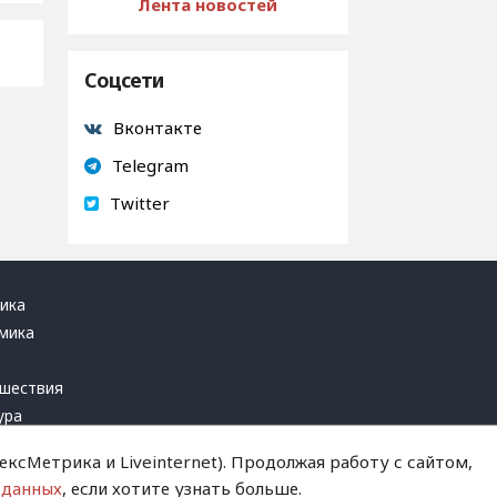
Лента новостей
Соцсети
Вконтакте
Telegram
Twitter
ика
мика
ь
шествия
ура
блика
ксМетрика и Liveinternet). Продолжая работу с сайтом,
инал
 данных
, если хотите узнать больше.