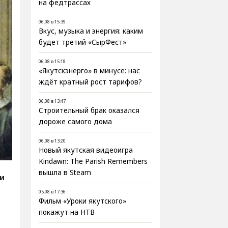
на федтрассах
06.08 в 15:39
Вкус, музыка и энергия: каким
будет третий «СырФест»
06.08 в 15:18
«Якутскэнерго» в минусе: нас
ждёт кратный рост тарифов?
06.08 в 13:47
Строительный брак оказался
дороже самого дома
06.08 в 13:20
Новый якутская видеоигра
Kindawn: The Parish Remembers
вышла в Steam
ти
05.08 в 17:36
Фильм «Уроки якутского»
покажут на НТВ