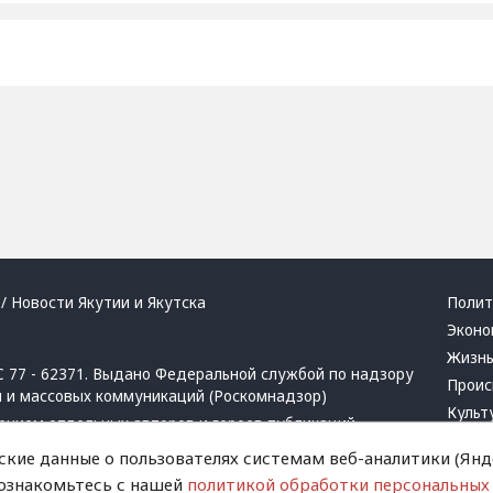
/ Новости Якутии и Якутска
Полит
Эконо
Жизн
 77 - 62371. Выдано Федеральной службой по надзору
Проис
й и массовых коммуникаций (Роскомнадзор)
Культ
ением отдельных авторов и героев публикаций.
Респу
 активная ссылка на сайт.
ские данные о пользователях системам веб-аналитики (Янде
Крим
 ознакомьтесь с нашей
политикой обработки персональных