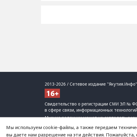
2013-2026 / Сетевое издание "Якутия.Инфо"
Свидетельство о регистрации СМИ ЭЛ № ФС
в сфере связи, информационных технологи
Мнение редакции может не совпадать с мн
При использовании материалов обязательна
Мы используем cookie-файлы, а также передаем техниче
Политика обработки персональных данных
вы даете нам разрешение на эти действия. Пожалуйста,