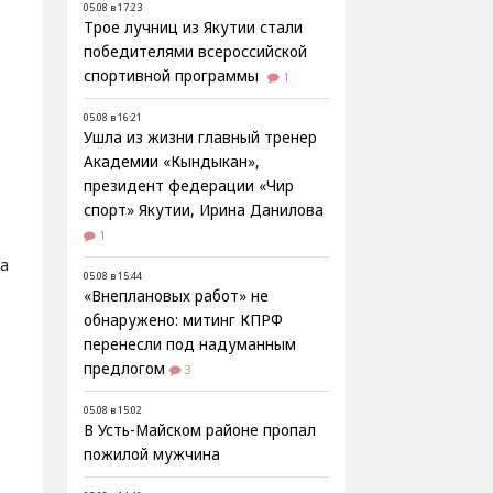
05.08 в 17:23
Трое лучниц из Якутии стали
победителями всероссийской
спортивной программы
1
05.08 в 16:21
Ушла из жизни главный тренер
Академии «Кындыкан»,
президент федерации «Чир
спорт» Якутии, Ирина Данилова
1
а
05.08 в 15:44
«Внеплановых работ» не
обнаружено: митинг КПРФ
перенесли под надуманным
предлогом
3
05.08 в 15:02
В Усть-Майском районе пропал
пожилой мужчина