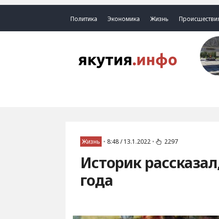
Политика
Экономика
Жизнь
Происшестви
Жизнь
•
8:48 / 13.1.2022
•
2297
Историк рассказал
года