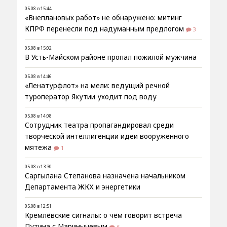
05.08 в 15:44
«Внеплановых работ» не обнаружено: митинг
КПРФ перенесли под надуманным предлогом
3
05.08 в 15:02
В Усть-Майском районе пропал пожилой мужчина
05.08 в 14:46
«Ленатурфлот» на мели: ведущий речной
туроператор Якутии уходит под воду
05.08 в 14:08
Сотрудник театра пропагандировал среди
творческой интеллигенции идеи вооруженного
мятежа
1
05.08 в 13:30
Саргылана Степанова назначена начальником
Департамента ЖКХ и энергетики
05.08 в 12:51
Кремлёвские сигналы: о чём говорит встреча
Путина с Маринычевым
6