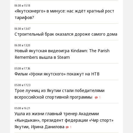
06.08 в 15:18
«Якутскэнерго» в минусе: нас ждёт кратный рост
тарифов?
06.08 в 13:47
Строительный брак оказался дороже самого дома
06.08 в 13:20
Новый якутская видеоигра Kindawn: The Parish
Remembers вышла в Steam
05.08 в 17:36
Фильм «Уроки якутского» покажут на НТВ
05.08 в 17:23
Трое лучниц из Якутии стали победителями
всероссийской спортивной программы
1
05.08 в 16:21
Ушла из жизни главный тренер Академии
«Кындыкан», президент федерации «Чир спорт»
Якутии, Ирина Данилова
1