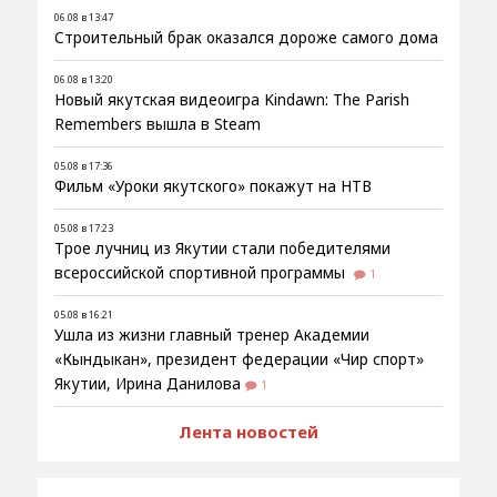
06.08 в 13:47
Строительный брак оказался дороже самого дома
06.08 в 13:20
Новый якутская видеоигра Kindawn: The Parish
Remembers вышла в Steam
05.08 в 17:36
Фильм «Уроки якутского» покажут на НТВ
05.08 в 17:23
Трое лучниц из Якутии стали победителями
всероссийской спортивной программы
1
05.08 в 16:21
Ушла из жизни главный тренер Академии
«Кындыкан», президент федерации «Чир спорт»
Якутии, Ирина Данилова
1
Лента новостей