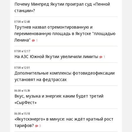
Почему Минпред Якутии проиграл суд «Пенной
станции»?
07.08 в 12:48
Трутнев назвал отремонтированную и
переименованную площадь в Якутске "площадью
Ленина"
1
07.08 в 12:17
На АЗС Южной Якутии увеличили лимиты
1
07.08 в 12:01
Дополнительные комплексы фотовидеофиксации
установят на федтрассах
06.08 в 15:39
Вкус, музыка и энергия: каким будет третий
«СырФест»
06.08 в 15:18
«Якутскэнерго» в минусе: нас ждёт кратный рост
тарифов?
3