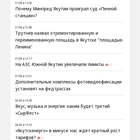
07.08 в 13:30
Почему Минпред Якутии проиграл суд «Пенной
станции»?
07.08 в 12:48
Трутнев назвал отремонтированную и
переименованную площадь в Якутске "площадью
Ленина"
07.08 в 12:17
На АЗС Южной Якутии увеличили лимиты
1
07.08 в 12:01
Дополнительные комплексы фотовидеофиксации
установят на федтрассах
06.08 в 15:39
Вкус, музыка и энергия: каким будет третий
«СырФест»
06.08 в 15:18
«Якутскэнерго» в минусе: нас ждёт кратный рост
тарифов?
1