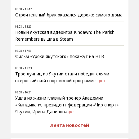
06.08 в 13:47
Строительный брак оказался дороже самого дома
06.08 в 13:20
Новый якутская видеоигра Kindawn: The Parish
Remembers вышла в Steam
05.08 в 17:36
Фильм «Уроки якутского» покажут на НТВ
05.08 в 17:23
Трое лучниц из Якутии стали победителями
всероссийской спортивной программы
1
05.08 в 16:21
Ушла из жизни главный тренер Академии
«Кындыкан», президент федерации «Чир спорт»
Якутии, Ирина Данилова
1
Лента новостей