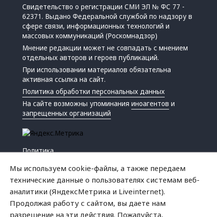
Свидетельство о регистрации СМИ ЭЛ № ФС 77 -
62371. Выдано Федеральной службой по надзору в
сфере связи, информационных технологий и
массовых коммуникаций (Роскомнадзор)
Мнение редакции может не совпадать с мнением
отдельных авторов и героев публикаций.
При использовании материалов обязательна
активная ссылка на сайт.
Политика обработки персональных данных
На сайте возможны упоминания
иноагентов
и
запрещенных организаций
Политика
Экономика
Мы используем cookie-файлы, а также передаем
Жизнь
технические данные о пользователях системам веб-
Происшествия
аналитики (ЯндексМетрика и Liveinternet).
Культура
Продолжая работу с сайтом, вы даете нам
Республика
разрешение на эти действия. Пожалуйста,