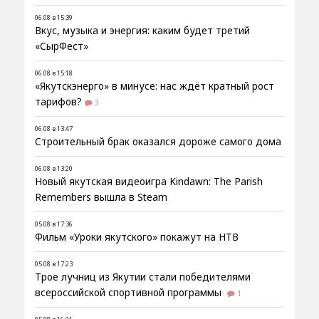
06.08 в 15:39
Вкус, музыка и энергия: каким будет третий
«СырФест»
06.08 в 15:18
«Якутскэнерго» в минусе: нас ждёт кратный рост
тарифов?
3
06.08 в 13:47
Строительный брак оказался дороже самого дома
06.08 в 13:20
Новый якутская видеоигра Kindawn: The Parish
Remembers вышла в Steam
05.08 в 17:36
Фильм «Уроки якутского» покажут на НТВ
05.08 в 17:23
Трое лучниц из Якутии стали победителями
всероссийской спортивной программы
1