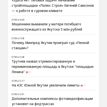
«Здесь нет типовых задач»: начальник
стройплощадки «Полюс Строя» Евгений Самсонов
— о работе в суровом климате
07.08 в 14:45
Мошенники выманили у матери погибшего
военнослужащего из Якутска 5 млн рублей
07.08 в 13:30
Почему Минпред Якутии проиграл суд «Пенной
станции»?
07.08 в 12:48
Трутнев назвал отремонтированную и
переименованную площадь в Якутске "площадью
Ленина"
3
07.08 в 12:17
На АЗС Южной Якутии увеличили лимиты
1
07.08 в 12:01
Дополнительные комплексы фотовидеофиксации
установят на федтрассах