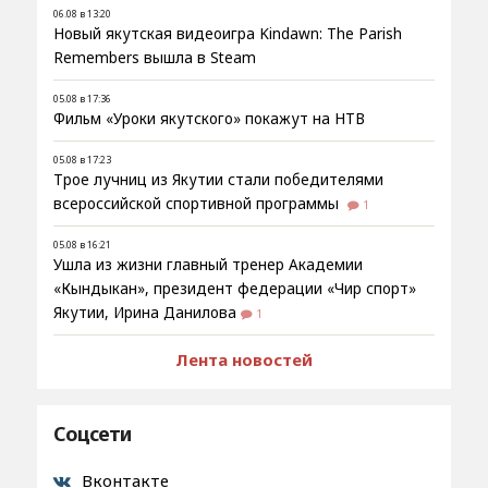
06.08 в 13:20
Новый якутская видеоигра Kindawn: The Parish
Remembers вышла в Steam
05.08 в 17:36
Фильм «Уроки якутского» покажут на НТВ
05.08 в 17:23
Трое лучниц из Якутии стали победителями
всероссийской спортивной программы
1
05.08 в 16:21
Ушла из жизни главный тренер Академии
«Кындыкан», президент федерации «Чир спорт»
Якутии, Ирина Данилова
1
Лента новостей
Соцсети
Вконтакте