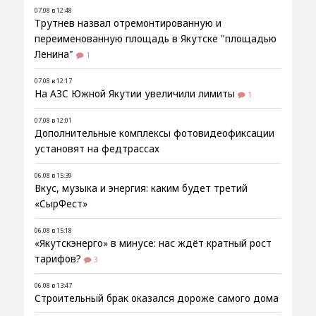
07.08 в 12:48
Трутнев назвал отремонтированную и
переименованную площадь в Якутске "площадью
Ленина"
1
07.08 в 12:17
На АЗС Южной Якутии увеличили лимиты
1
07.08 в 12:01
Дополнительные комплексы фотовидеофиксации
установят на федтрассах
06.08 в 15:39
Вкус, музыка и энергия: каким будет третий
«СырФест»
06.08 в 15:18
«Якутскэнерго» в минусе: нас ждёт кратный рост
тарифов?
3
06.08 в 13:47
Строительный брак оказался дороже самого дома