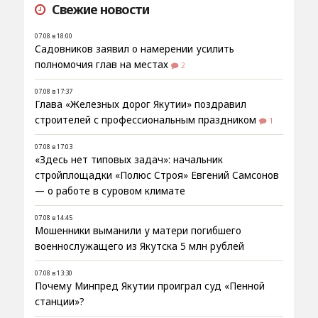
Свежие новости
07.08 в 18:00
Садовников заявил о намерении усилить
полномочия глав на местах
2
07.08 в 17:37
Глава «Железных дорог Якутии» поздравил
строителей с профессиональным праздником
1
07.08 в 17:03
«Здесь нет типовых задач»: начальник
стройплощадки «Полюс Строя» Евгений Самсонов
— о работе в суровом климате
07.08 в 14:45
Мошенники выманили у матери погибшего
военнослужащего из Якутска 5 млн рублей
07.08 в 13:30
Почему Минпред Якутии проиграл суд «Пенной
станции»?