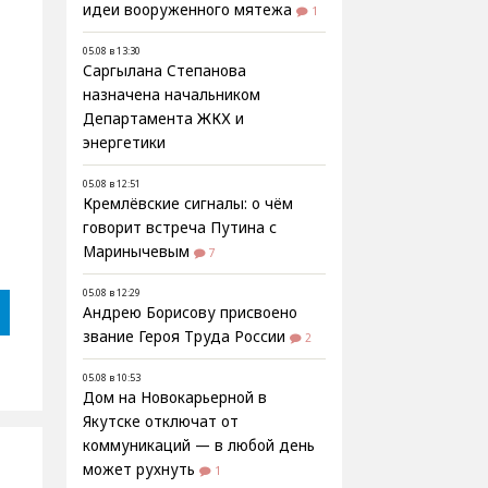
идеи вооруженного мятежа
1
05.08 в 13:30
Саргылана Степанова
назначена начальником
Департамента ЖКХ и
энергетики
05.08 в 12:51
Кремлёвские сигналы: о чём
говорит встреча Путина с
Маринычевым
7
05.08 в 12:29
Андрею Борисову присвоено
звание Героя Труда России
2
05.08 в 10:53
Дом на Новокарьерной в
Якутске отключат от
коммуникаций — в любой день
может рухнуть
1