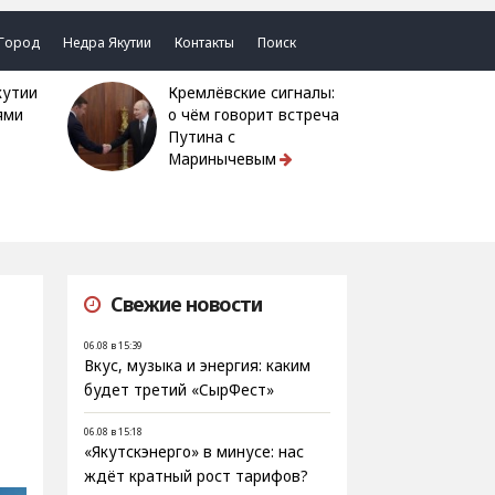
Город
Недра Якутии
Контакты
Поиск
Кремлёвские сигналы:
ями
о чём говорит встреча
Путина с
Маринычевым
Свежие новости
06.08 в 15:39
Вкус, музыка и энергия: каким
будет третий «СырФест»
06.08 в 15:18
«Якутскэнерго» в минусе: нас
ждёт кратный рост тарифов?