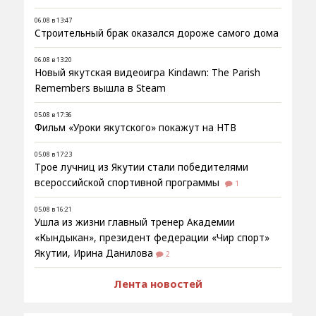
06.08 в 13:47
Строительный брак оказался дороже самого дома
06.08 в 13:20
Новый якутская видеоигра Kindawn: The Parish
Remembers вышла в Steam
05.08 в 17:36
Фильм «Уроки якутского» покажут на НТВ
05.08 в 17:23
Трое лучниц из Якутии стали победителями
всероссийской спортивной программы
1
05.08 в 16:21
Ушла из жизни главный тренер Академии
«Кындыкан», президент федерации «Чир спорт»
Якутии, Ирина Данилова
2
Лента новостей