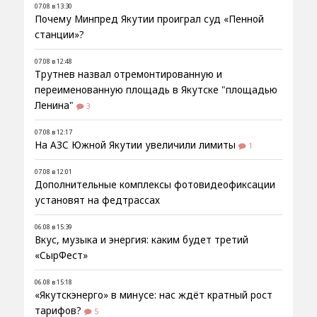
07.08 в 13:30
Почему Минпред Якутии проиграл суд «Пенной
станции»?
07.08 в 12:48
Трутнев назвал отремонтированную и
переименованную площадь в Якутске "площадью
Ленина"
3
07.08 в 12:17
На АЗС Южной Якутии увеличили лимиты
1
07.08 в 12:01
Дополнительные комплексы фотовидеофиксации
установят на федтрассах
06.08 в 15:39
Вкус, музыка и энергия: каким будет третий
«СырФест»
06.08 в 15:18
«Якутскэнерго» в минусе: нас ждёт кратный рост
тарифов?
5