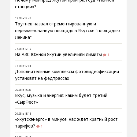
станции»?
07.08 в 12:48
Трутнев назвал отремонтированную и
переименованную площадь в Якутске "площадью
Ленина"
07.08 в 12:17
На АЗС Южной Якутии увеличили лимиты
1
07.08 в 12:01
Дополнительные комплексы фотовидеофиксации
установят на федтрассах
06.08 в 15:39
Вкус, музыка и энергия: каким будет третий
«СырФест»
06.08 в 15:18
«Якутскэнерго» в минусе: нас ждёт кратный рост
тарифов?
1