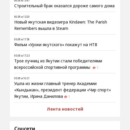
06.08 в 13:47
Строительный брак оказался дороже самого дома
06.08 в 13:20
Новый якутская видеоигра Kindawn: The Parish
Remembers вышла в Steam
05.08 в 17:36
Фильм «Уроки якутского» покажут на НТВ
05.08 в 17:23
Трое лучниц из Якутии стали победителями
всероссийской спортивной программы
1
05.08 в 16:21
Ушла из жизни главный тренер Академии
«Кындыкан», президент федерации «Чир спорт»
Якутии, Ирина Данилова
1
Лента новостей
Соцсети