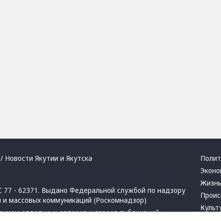
/ Новости Якутии и Якутска
Полит
Эконо
Жизн
 77 - 62371. Выдано Федеральной службой по надзору
Проис
й и массовых коммуникаций (Роскомнадзор)
Культ
ением отдельных авторов и героев публикаций.
Респу