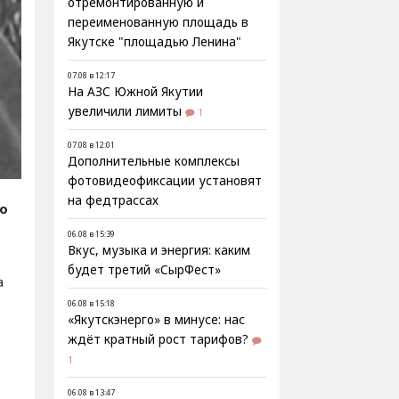
отремонтированную и
переименованную площадь в
Якутске "площадью Ленина"
07.08 в 12:17
На АЗС Южной Якутии
увеличили лимиты
1
07.08 в 12:01
Дополнительные комплексы
фотовидеофиксации установят
на федтрассах
fo
06.08 в 15:39
Вкус, музыка и энергия: каким
будет третий «СырФест»
а
06.08 в 15:18
«Якутскэнерго» в минусе: нас
ждёт кратный рост тарифов?
1
06.08 в 13:47