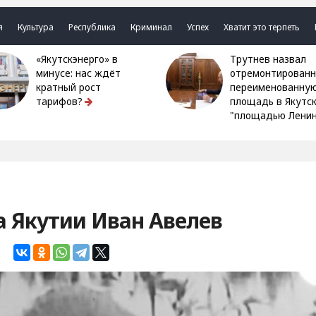
я
Культура
Республика
Криминал
Успех
Хватит это терпеть
«Якутскэнерго» в
Трутнев назвал
минусе: нас ждёт
отремонтированн
кратный рост
переименованну
тарифов?
площадь в Якутс
"площадью Ленин
а Якутии Иван Авелев