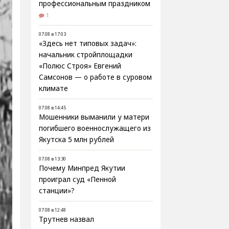
профессиональным праздником
1
07.08 в 17:03
«Здесь нет типовых задач»:
начальник стройплощадки
«Полюс Строя» Евгений
Самсонов — о работе в суровом
климате
07.08 в 14:45
Мошенники выманили у матери
погибшего военнослужащего из
Якутска 5 млн рублей
07.08 в 13:30
Почему Минпред Якутии
проиграл суд «Пенной
станции»?
07.08 в 12:48
Трутнев назвал