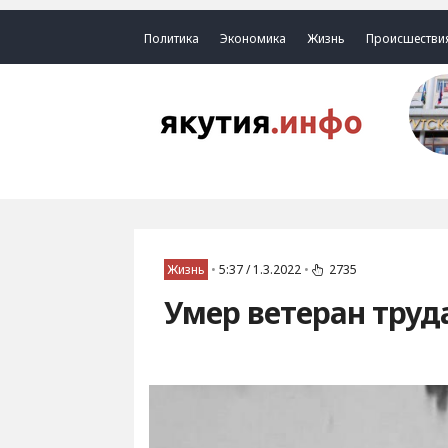
Политика
Экономика
Жизнь
Происшестви
Жизнь
•
5:37 / 1.3.2022
•
2735
Умер ветеран труд