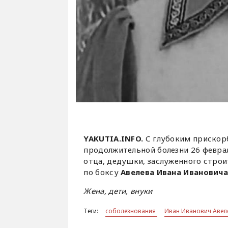
YAKUTIA.INFO.
С глубоким прискор
продолжительной болезни 26 феврал
отца, дедушки, заслуженного строи
по боксу
Авелева Ивана Иванович
Жена, дети, внуки
Теги:
соболезнования
Иван Иванович Авел