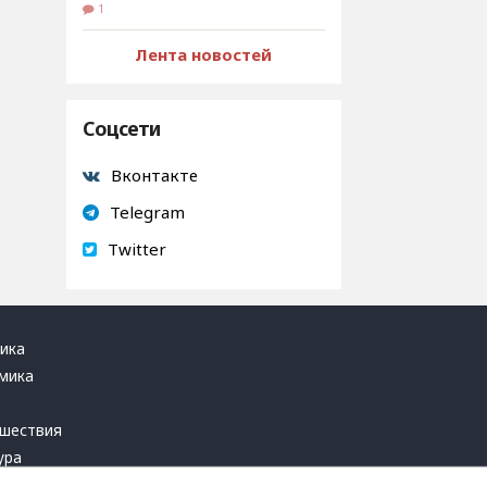
1
Лента новостей
Соцсети
Вконтакте
Telegram
Twitter
ика
мика
ь
шествия
ура
блика