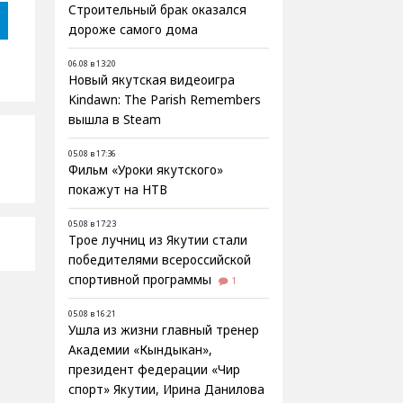
Строительный брак оказался
дороже самого дома
06.08 в 13:20
Новый якутская видеоигра
Kindawn: The Parish Remembers
вышла в Steam
05.08 в 17:36
Фильм «Уроки якутского»
покажут на НТВ
05.08 в 17:23
Трое лучниц из Якутии стали
победителями всероссийской
спортивной программы
1
05.08 в 16:21
Ушла из жизни главный тренер
Академии «Кындыкан»,
президент федерации «Чир
спорт» Якутии, Ирина Данилова