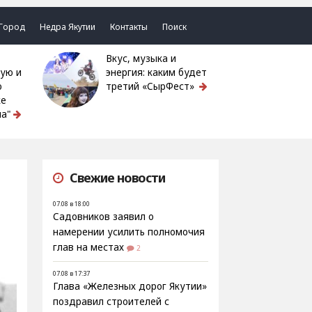
Город
Недра Якутии
Контакты
Поиск
Вкус, музыка и
ую и
энергия: каким будет
ю
третий «СырФест»
ке
а"
Свежие новости
07.08 в 18:00
Садовников заявил о
намерении усилить полномочия
глав на местах
2
07.08 в 17:37
Глава «Железных дорог Якутии»
поздравил строителей с