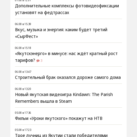
07.08 в 12:01
Дополнительные комплексы фотовидеофиксации
установят на федтрассах
06.08 в 15:39
Вкус, музыка и энергия: каким будет третий
«СырФест»
06.08 в 15:18
«Якутскэнерго» в минусе: нас ждёт кратный рост
тарифов?
3
06.08 в 13:47
Строительный брак оказался дороже самого дома
06.08 в 13:20
Новый якутская видеоигра Kindawn: The Parish
Remembers вышла в Steam
05.08 в 17:36
Фильм «Уроки якутского» покажут на НТВ
05.08 в 17:23
Трое лучниц из Якутии стали победителями