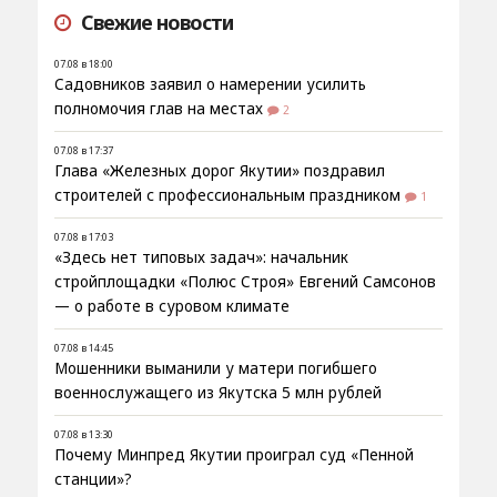
Свежие новости
07.08 в 18:00
Садовников заявил о намерении усилить
полномочия глав на местах
2
07.08 в 17:37
Глава «Железных дорог Якутии» поздравил
строителей с профессиональным праздником
1
07.08 в 17:03
«Здесь нет типовых задач»: начальник
стройплощадки «Полюс Строя» Евгений Самсонов
— о работе в суровом климате
07.08 в 14:45
Мошенники выманили у матери погибшего
военнослужащего из Якутска 5 млн рублей
07.08 в 13:30
Почему Минпред Якутии проиграл суд «Пенной
станции»?