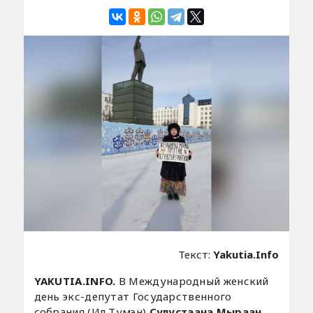
Текст:
Yakutia.Info
YAKUTIA.INFO.
В Международный женский
день экс-депутат Государственного
собрания (Ил Тумэн)
Сулустаана Мыраан