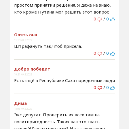
простом принятии решения. Я даже не знаю,
кто кроме Путина мог решить этот вопрос
0
/
0
Опять она
11:13 / 8.3.2022
Штрафануть так,чтоб присела.
0
/
0
Добро победит
10:51 / 9.3.2022
Есть ещё в Республике Саха порядочные люди
0
/
0
Дима
18:08 / 9.3.2022
Экс депутат. Проверить их всех там на
политпригодность. Таких как это гнать
взашей! Где патриотизм? И за такое люди