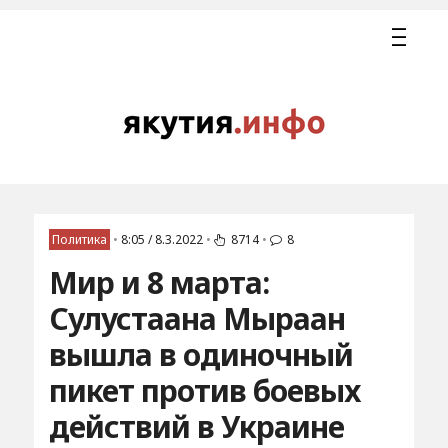
Политика
•
8:05 / 8.3.2022
•
8714
•
8
Мир и 8 марта:
Сулустаана Мыраан
вышла в одиночный
пикет против боевых
действий в Украине