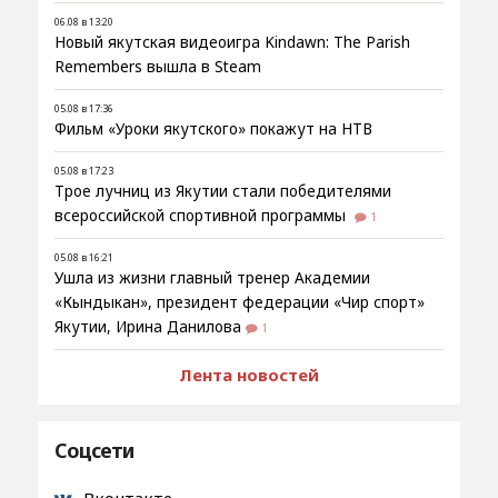
06.08 в 13:20
Новый якутская видеоигра Kindawn: The Parish
Remembers вышла в Steam
05.08 в 17:36
Фильм «Уроки якутского» покажут на НТВ
05.08 в 17:23
Трое лучниц из Якутии стали победителями
всероссийской спортивной программы
1
05.08 в 16:21
Ушла из жизни главный тренер Академии
«Кындыкан», президент федерации «Чир спорт»
Якутии, Ирина Данилова
1
Лента новостей
Соцсети