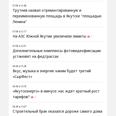
07.08 в 12:48
Трутнев назвал отремонтированную и
переименованную площадь в Якутске "площадью
Ленина"
07.08 в 12:17
На АЗС Южной Якутии увеличили лимиты
1
07.08 в 12:01
Дополнительные комплексы фотовидеофиксации
установят на федтрассах
06.08 в 15:39
Вкус, музыка и энергия: каким будет третий
«СырФест»
06.08 в 15:18
«Якутскэнерго» в минусе: нас ждёт кратный рост
тарифов?
1
06.08 в 13:47
Строительный брак оказался дороже самого дома