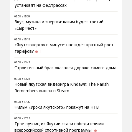
установят на федтрассах
06.08 в 15:39
Вкус, музыка и энергия: каким будет третий
«СырФест»
06.08 в 15:18
«Якутскэнерго» в минусе: нас ждёт кратный рост
тарифов?
1
06.08 в 13:47
Строительный брак оказался дороже самого дома
06.08 в 13:20
Новый якутская видеоигра Kindawn: The Parish
Remembers вышла в Steam
05.08 в 17:36
Фильм «Уроки якутского» покажут на НТВ
05.08 в 17:23
Трое лучниц из Якутии стали победителями
всероссийской спортивной программы
1