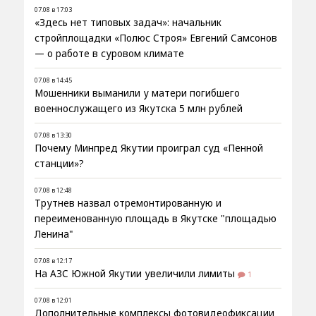
07.08 в 17:03
«Здесь нет типовых задач»: начальник
стройплощадки «Полюс Строя» Евгений Самсонов
— о работе в суровом климате
07.08 в 14:45
Мошенники выманили у матери погибшего
военнослужащего из Якутска 5 млн рублей
07.08 в 13:30
Почему Минпред Якутии проиграл суд «Пенной
станции»?
07.08 в 12:48
Трутнев назвал отремонтированную и
переименованную площадь в Якутске "площадью
Ленина"
07.08 в 12:17
На АЗС Южной Якутии увеличили лимиты
1
07.08 в 12:01
Дополнительные комплексы фотовидеофиксации