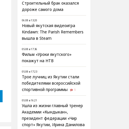
Строительный брак оказался
дороже самого дома
06.08 в 13:20
Новый якутская видеоигра
Kindawn: The Parish Remembers
вышла в Steam
05.08 в 17:36
Фильм «Уроки якутского»
покажут на НТВ
05.08 в 17:23
Трое лучниц из Якутии стали
победителями всероссийской
спортивной программы
1
05.08 в 16:21
Ушла из жизни главный тренер
Академии «Кындыкан»,
президент федерации «Чир
спорт» Якутии, Ирина Данилова