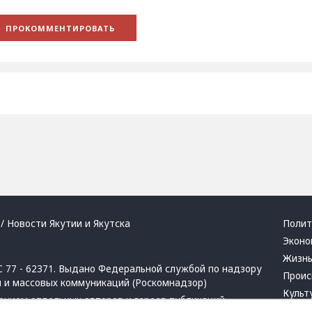
/ Новости Якутии и Якутска
Полит
Эконо
Жизн
 77 - 62371. Выдано Федеральной службой по надзору
Проис
й и массовых коммуникаций (Роскомнадзор)
Культ
ением отдельных авторов и героев публикаций.
Респу