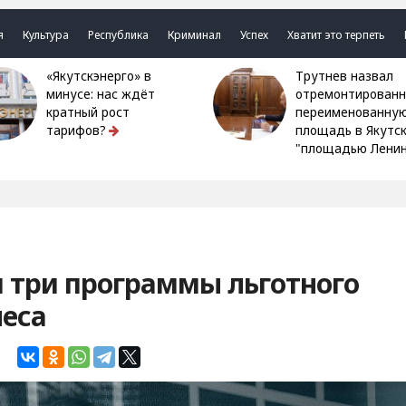
я
Культура
Республика
Криминал
Успех
Хватит это терпеть
«Якутскэнерго» в
Трутнев назвал
минусе: нас ждёт
отремонтированн
кратный рост
переименованну
тарифов?
площадь в Якутс
"площадью Ленин
и три программы льготного
неса