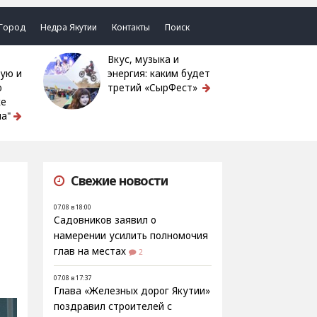
Город
Недра Якутии
Контакты
Поиск
Вкус, музыка и
ую и
энергия: каким будет
ю
третий «СырФест»
ке
а"
Свежие новости
07.08 в 18:00
Садовников заявил о
намерении усилить полномочия
глав на местах
2
07.08 в 17:37
Глава «Железных дорог Якутии»
поздравил строителей с