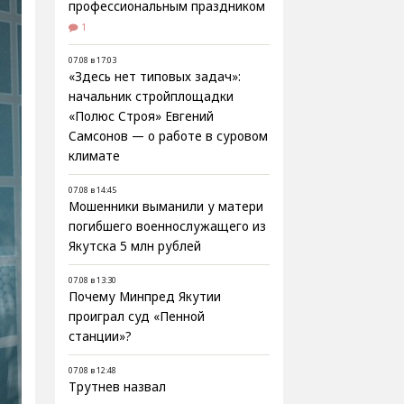
профессиональным праздником
1
07.08 в 17:03
«Здесь нет типовых задач»:
начальник стройплощадки
«Полюс Строя» Евгений
Самсонов — о работе в суровом
климате
07.08 в 14:45
Мошенники выманили у матери
погибшего военнослужащего из
Якутска 5 млн рублей
07.08 в 13:30
Почему Минпред Якутии
проиграл суд «Пенной
станции»?
07.08 в 12:48
Трутнев назвал