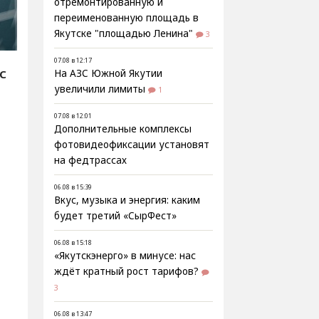
отремонтированную и
переименованную площадь в
Якутске "площадью Ленина"
3
07.08 в 12:17
С
На АЗС Южной Якутии
увеличили лимиты
1
07.08 в 12:01
Дополнительные комплексы
фотовидеофиксации установят
на федтрассах
06.08 в 15:39
Вкус, музыка и энергия: каким
будет третий «СырФест»
06.08 в 15:18
«Якутскэнерго» в минусе: нас
ждёт кратный рост тарифов?
3
06.08 в 13:47