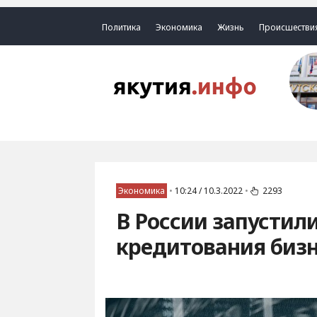
Политика
Экономика
Жизнь
Происшестви
Экономика
•
10:24 / 10.3.2022
•
2293
В России запустил
кредитования биз