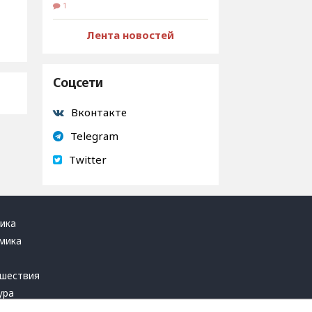
1
Лента новостей
Соцсети
Вконтакте
Telegram
Twitter
ика
мика
ь
шествия
ура
блика