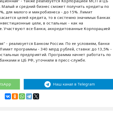
иционная" - также реализуется Корпорацией МСП и ЦБ
а. Малый и средний бизнес сможет получить кредиты по
5%, для малого и микробизнеса - до 15%. Лимит
касается целей кредита, то в системно значимых банках
нвестиционные цели, в остальных - как на
е. Участвуют все банки, аккредитованные Корпорацией
я" - реализуется Банком России. По ее условиям, банки
Лимит программы - 340 млрд рублей, ставки: до 13,5% -
я остальных предприятий. Программа начнет работать по
анками и ЦБ РФ, уточнили в пресс-службе.
atsApp
Наш канал в Telegram