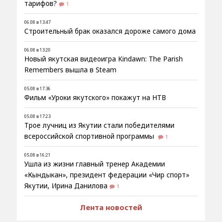
тарифов?
1
06.08 в 13:47
Строительный брак оказался дороже самого дома
06.08 в 13:20
Новый якутская видеоигра Kindawn: The Parish
Remembers вышла в Steam
05.08 в 17:36
Фильм «Уроки якутского» покажут на НТВ
05.08 в 17:23
Трое лучниц из Якутии стали победителями
всероссийской спортивной программы
1
05.08 в 16:21
Ушла из жизни главный тренер Академии
«Кындыкан», президент федерации «Чир спорт»
Якутии, Ирина Данилова
1
Лента новостей