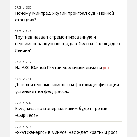
07.08 в 13:30
Почему Минпред Якутии проиграл суд «Пенной
станции»?
07.08 в 12:48
Трутнев назвал отремонтированную и
переименованную площадь в Якутске "площадью
Ленина"
07.08 в 12:17
На АЗС Южной Якутии увеличили лимиты
1
07.08 в 12:01
Дополнительные комплексы фотовидеофиксации
установят на федтрассах
06.08 в 15:39
Вкус, музыка и энергия: каким будет третий
«СырФест»
06.08 в 15:18
«Якутскэнерго» в минусе: нас ждёт кратный рост