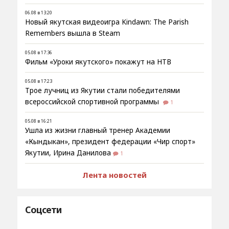
06.08 в 13:20
Новый якутская видеоигра Kindawn: The Parish
Remembers вышла в Steam
05.08 в 17:36
Фильм «Уроки якутского» покажут на НТВ
05.08 в 17:23
Трое лучниц из Якутии стали победителями
всероссийской спортивной программы
1
05.08 в 16:21
Ушла из жизни главный тренер Академии
«Кындыкан», президент федерации «Чир спорт»
Якутии, Ирина Данилова
1
Лента новостей
Соцсети