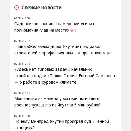
Свежие новости
07.08 в 18:00
Садовников заявил о намерении усилить
полномочия глав на местах
2
07.08 в 17:37
Глава «Железных дорог Якутии» поздравил
строителей с профессиональным праздником
1
07.08 в 17:03
«Здесь нет типовых задач»: начальник
стройплощадки «Полюс Строя» Евгений Самсонов
— о работе в суровом климате
07.08 в 14:45
Мошенники выманили у матери погибшего
военнослужащего из Якутска 5 млн рублей
07.08 в 13:30
Почему Минпред Якутии проиграл суд «Пенной
станции»?