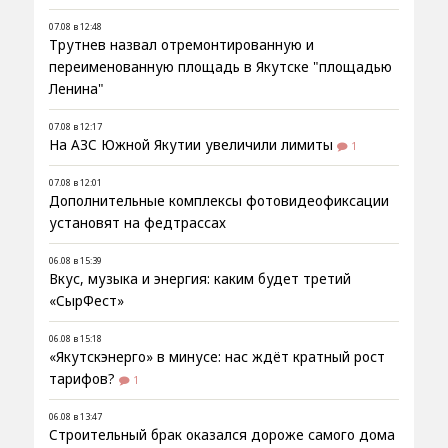
07.08 в 12:48
Трутнев назвал отремонтированную и
переименованную площадь в Якутске "площадью
Ленина"
07.08 в 12:17
На АЗС Южной Якутии увеличили лимиты
1
07.08 в 12:01
Дополнительные комплексы фотовидеофиксации
установят на федтрассах
06.08 в 15:39
Вкус, музыка и энергия: каким будет третий
«СырФест»
06.08 в 15:18
«Якутскэнерго» в минусе: нас ждёт кратный рост
тарифов?
1
06.08 в 13:47
Строительный брак оказался дороже самого дома