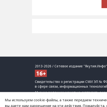
2013-2026 / Сетевое издание "Якутия.Инфо"
Свидетельство о регистрации СМИ ЭЛ № ФС
в сфере связи, информационных технологи
Мнение редакции может не совпадать с мн
При использовании материалов обязательна
Мы используем cookie-файлы, а также передаем техниче
Политика обработки персональных данных
вы даете нам разрешение на эти действия. Пожалуйста,