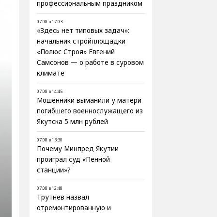
профессиональным праздником
07.08 в 17:03
«Здесь нет типовых задач»:
начальник стройплощадки
«Полюс Строя» Евгений
Самсонов — о работе в суровом
климате
07.08 в 14:45
Мошенники выманили у матери
погибшего военнослужащего из
Якутска 5 млн рублей
07.08 в 13:30
Почему Минпред Якутии
проиграл суд «Пенной
станции»?
07.08 в 12:48
Трутнев назвал
отремонтированную и