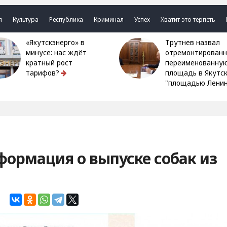
я
Культура
Республика
Криминал
Успех
Хватит это терпеть
«Якутскэнерго» в
Трутнев назвал
минусе: нас ждёт
отремонтированн
кратный рост
переименованну
тарифов?
площадь в Якутс
"площадью Ленин
формация о выпуске собак из