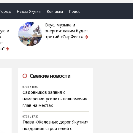
Город
Недра Якутии
Контакты
Поиск
Вкус, музыка и
ую и
энергия: каким будет
ю
третий «СырФест»
ке
а"
Свежие новости
07.08 в 18:00
Садовников заявил о
намерении усилить полномочия
глав на местах
07.08 в 17:37
Глава «Железных дорог Якутии»
поздравил строителей с