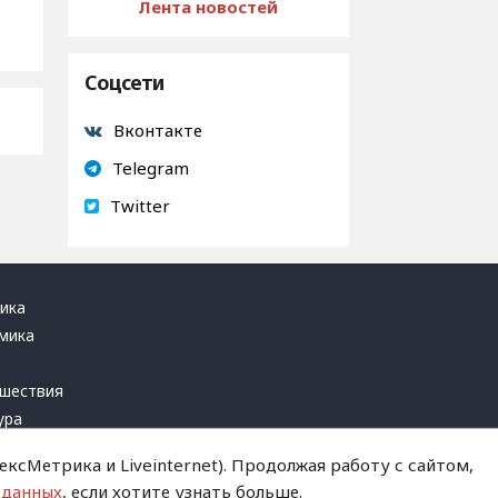
Лента новостей
Соцсети
Вконтакте
Telegram
Twitter
ика
мика
ь
шествия
ура
блика
ксМетрика и Liveinternet). Продолжая работу с сайтом,
инал
 данных
, если хотите узнать больше.