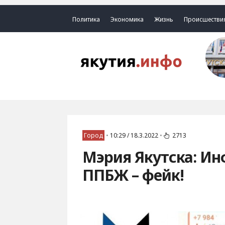
Политика
Экономика
Жизнь
Происшестви
Город
•
10:29 / 18.3.2022
•
2713
Мэрия Якутска: Ин
ППБЖ – фейк!