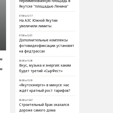
переименованную площадь в
Якутске "площадью Ленина"
07.08 в 12:17
На АЗС Южной Якутии
увеличили лимиты
07.08 в 12:01
Дополнительные комплексы
фотовидеофиксации установят
на федтрассах
ru
06.08 в 15:39
Вкус, музыка и энергия: каким
ru
будет третий «СырФест»
06.08 в 15:18
«Якутскэнерго» в минусе: нас
ждёт кратный рост тарифов?
06.08 в 13:47
Строительный брак оказался
дороже самого дома