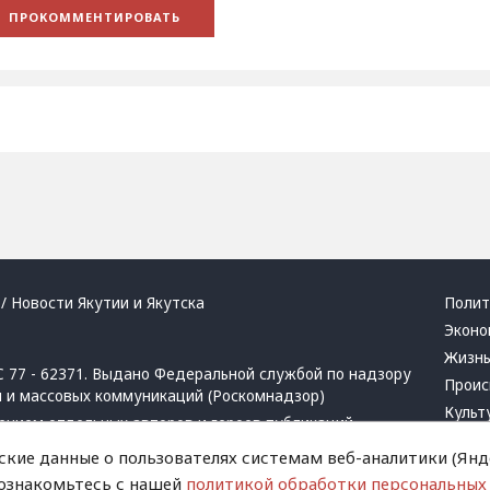
/ Новости Якутии и Якутска
Полит
Эконо
Жизн
 77 - 62371. Выдано Федеральной службой по надзору
Проис
й и массовых коммуникаций (Роскомнадзор)
Культ
ением отдельных авторов и героев публикаций.
Респу
 активная ссылка на сайт.
ские данные о пользователях системам веб-аналитики (Янде
Крим
 ознакомьтесь с нашей
политикой обработки персональных