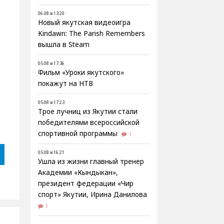
06.08 в 13:20
Новый якутская видеоигра
Kindawn: The Parish Remembers
вышла в Steam
05.08 в 17:36
Фильм «Уроки якутского»
покажут на НТВ
05.08 в 17:23
Трое лучниц из Якутии стали
победителями всероссийской
спортивной программы
1
05.08 в 16:21
Ушла из жизни главный тренер
Академии «Кындыкан»,
президент федерации «Чир
спорт» Якутии, Ирина Данилова
1