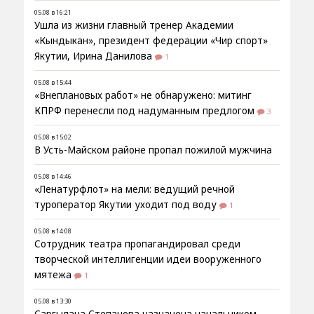
05.08 в 16:21
Ушла из жизни главный тренер Академии
«Кындыкан», президент федерации «Чир спорт»
Якутии, Ирина Данилова
1
05.08 в 15:44
«Внеплановых работ» не обнаружено: митинг
КПРФ перенесли под надуманным предлогом
3
05.08 в 15:02
В Усть-Майском районе пропал пожилой мужчина
05.08 в 14:46
«Ленатурфлот» на мели: ведущий речной
туроператор Якутии уходит под воду
1
05.08 в 14:08
Сотрудник театра пропагандировал среди
творческой интеллигенции идеи вооруженного
мятежа
1
05.08 в 13:30
Саргылана Степанова назначена начальником