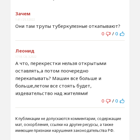
Зачем
1:41 / 25.3.2022
Они там трупы туберкулезные откапывают?
0
/
0
Леонид
17:18 / 26.3.2022
А что, перекрестки нельзя открытыми
оставлять,а потом поочередно
перекапывать? Машин все больше и
больше,летом все стоять будет,
издевательство над жителями!
0
/
0
К публикации не допускаются комментарии, содержащие
мат, оскорбления, ссылки на другие ресурсы, а также
имеющие признаки нарушения законодательства РФ.