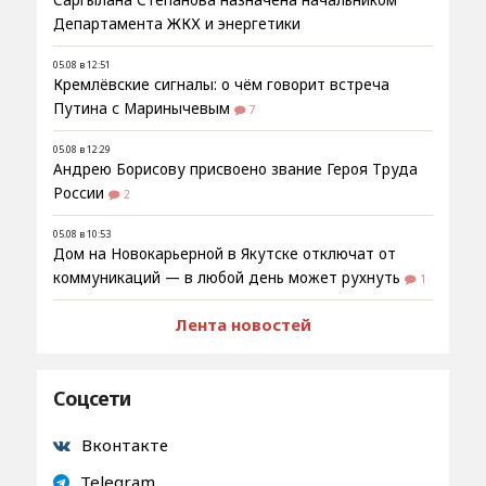
Департамента ЖКХ и энергетики
05.08 в 12:51
Кремлёвские сигналы: о чём говорит встреча
Путина с Маринычевым
7
05.08 в 12:29
Андрею Борисову присвоено звание Героя Труда
России
2
05.08 в 10:53
Дом на Новокарьерной в Якутске отключат от
коммуникаций — в любой день может рухнуть
1
Лента новостей
Соцсети
Вконтакте
Telegram