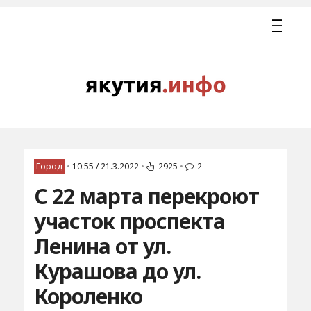
Город
•
10:55 / 21.3.2022
•
2925
•
2
С 22 марта перекроют
участок проспекта
Ленина от ул.
Курашова до ул.
Короленко