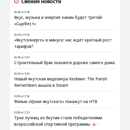
Свежие новости
06.08 в 15:39
Вкус, музыка и энергия: каким будет третий
«СырФест»
06.08 в 15:18
«Якутскэнерго» в минусе: нас ждёт кратный рост
тарифов?
06.08 в 13:47
Строительный брак оказался дороже самого дома
06.08 в 13:20
Новый якутская видеоигра Kindawn: The Parish
Remembers вышла в Steam
05.08 в 17:36
Фильм «Уроки якутского» покажут на НТВ
05.08 в 17:23
Трое лучниц из Якутии стали победителями
всероссийской спортивной программы
1