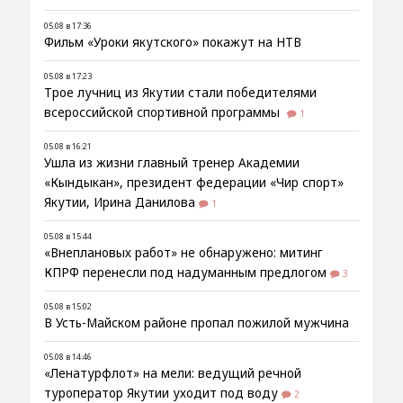
05.08 в 17:36
Фильм «Уроки якутского» покажут на НТВ
05.08 в 17:23
Трое лучниц из Якутии стали победителями
всероссийской спортивной программы
1
05.08 в 16:21
Ушла из жизни главный тренер Академии
«Кындыкан», президент федерации «Чир спорт»
Якутии, Ирина Данилова
1
05.08 в 15:44
«Внеплановых работ» не обнаружено: митинг
КПРФ перенесли под надуманным предлогом
3
05.08 в 15:02
В Усть-Майском районе пропал пожилой мужчина
05.08 в 14:46
«Ленатурфлот» на мели: ведущий речной
туроператор Якутии уходит под воду
2