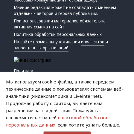
Мнение редакции может не совпадать с мнением
отдельных авторов и героев публикаций.
При использовании материалов обязательна
активная ссылка на сайт.
Политика обработки персональных данных
На сайте возможны упоминания
иноагентов
и
запрещенных организаций
Политика
Экономика
Мы используем cookie-файлы, а также передаем
Жизнь
технические данные о пользователях системам веб-
Происшествия
аналитики (ЯндексМетрика и Liveinternet).
Культура
Продолжая работу с сайтом, вы даете нам
Республика
разрешение на эти действия. Пожалуйста,
Криминал
ознакомьтесь с нашей
политикой обработки
Успех
персональных данных
, если хотите узнать больше.
Хватит это терпеть