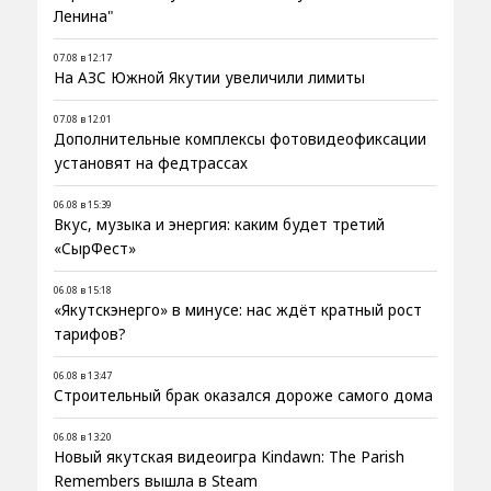
Ленина"
07.08 в 12:17
На АЗС Южной Якутии увеличили лимиты
07.08 в 12:01
Дополнительные комплексы фотовидеофиксации
установят на федтрассах
06.08 в 15:39
Вкус, музыка и энергия: каким будет третий
«СырФест»
06.08 в 15:18
«Якутскэнерго» в минусе: нас ждёт кратный рост
тарифов?
06.08 в 13:47
Строительный брак оказался дороже самого дома
06.08 в 13:20
Новый якутская видеоигра Kindawn: The Parish
Remembers вышла в Steam