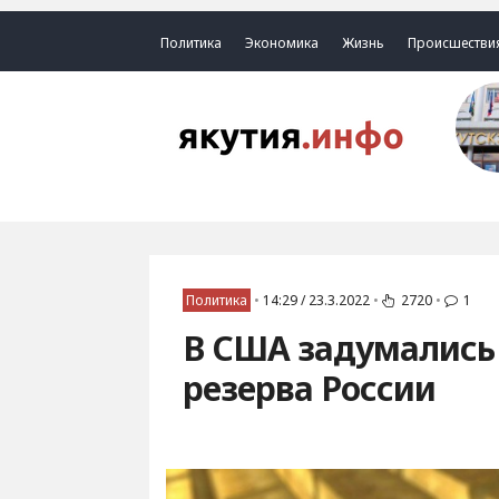
Политика
Экономика
Жизнь
Происшестви
Политика
•
14:29 / 23.3.2022
•
2720
•
1
В США задумались 
резерва России