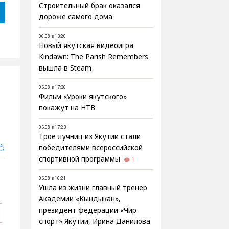
Строительный брак оказался
дороже самого дома
06.08 в 13:20
Новый якутская видеоигра
Kindawn: The Parish Remembers
вышла в Steam
05.08 в 17:36
Фильм «Уроки якутского»
покажут на НТВ
05.08 в 17:23
Трое лучниц из Якутии стали
победителями всероссийской
спортивной программы
1
05.08 в 16:21
Ушла из жизни главный тренер
Академии «Кындыкан»,
президент федерации «Чир
спорт» Якутии, Ирина Данилова