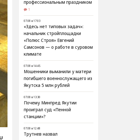
профессиональным праздником
1
07.08 в 17:03
«Здесь нет типовых задач»:
начальник стройплощадки
«Полюс Строя» Евгений
Самсонов — о работе в суровом
климате
07.08 в 14:45
Мошенники выманили у матери
погибшего военнослужащего из
Якутска 5 млн рублей
07.08 в 13:30
Почему Минпред Якутии
проиграл суд «Пенной
станции»?
07.08 в 12:48
Трутнев назвал
RU