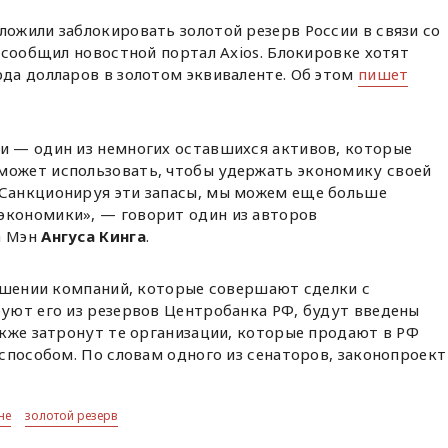
ожили заблокировать золотой резерв России в связи со
 сообщил новостной портал Axios. Блокировке хотят
да долларов в золотом эквиваленте. Об этом
пишет
ии — один из немногих оставшихся активов, которые
может использовать, чтобы удержать экономику своей
 Санкционируя эти запасы, мы можем еще больше
экономики», — говорит один из авторов
а Мэн
Ангуса Кинга
.
ношении компаний, которые совершают сделки с
уют его из резервов Центробанка РФ, будут введены
кже затронут те организации, которые продают в РФ
способом. По словам одного из сенаторов, законопроект
не
золотой резерв