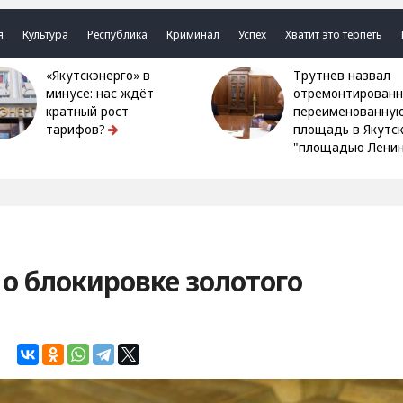
я
Культура
Республика
Криминал
Успех
Хватит это терпеть
«Якутскэнерго» в
Трутнев назвал
минусе: нас ждёт
отремонтированн
кратный рост
переименованну
тарифов?
площадь в Якутс
"площадью Ленин
о блокировке золотого