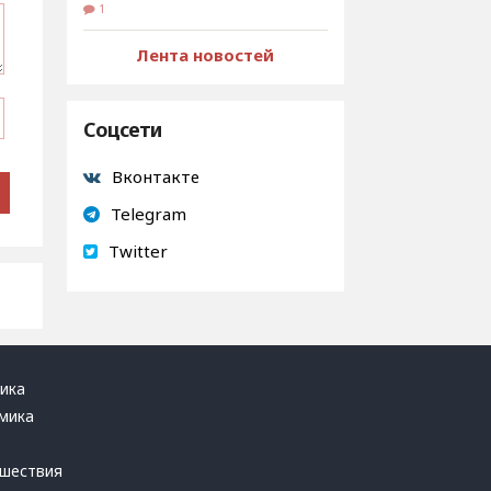
1
Лента новостей
Соцсети
Вконтакте
Telegram
Twitter
ика
мика
ь
шествия