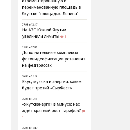
отремонтированную и
переименованную площадь в
Якутске "площадью Ленина"
07.08 в 12:17
На АЗС Южной Якутии
увеличили лимиты
1
07.08 в 12:01
Дополнительные комплексы
фотовидеофиксации установят
на федтрассах
06.08 в 15:39
Вкус, музыка и энергия: каким
будет третий «СырФест»
06.08 в 15:18
«Якутскэнерго» в минусе: нас
ждёт кратный рост тарифов?
1
06.08 в 13:47