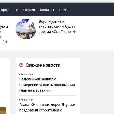
Город
Недра Якутии
Контакты
Поиск
Вкус, музыка и
ую и
энергия: каким будет
ю
третий «СырФест»
ке
а"
Свежие новости
07.08 в 18:00
Садовников заявил о
намерении усилить полномочия
глав на местах
2
07.08 в 17:37
Глава «Железных дорог Якутии»
поздравил строителей с