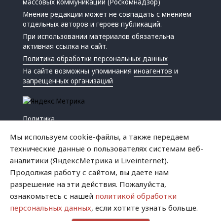
массовых коммуникаций (Роскомнадзор)
Мнение редакции может не совпадать с мнением
отдельных авторов и героев публикаций.
При использовании материалов обязательна
активная ссылка на сайт.
Политика обработки персональных данных
На сайте возможны упоминания
иноагентов
и
запрещенных организаций
Политика
Экономика
Мы используем cookie-файлы, а также передаем
Жизнь
технические данные о пользователях системам веб-
Происшествия
аналитики (ЯндексМетрика и Liveinternet).
Культура
Продолжая работу с сайтом, вы даете нам
Республика
разрешение на эти действия. Пожалуйста,
Криминал
ознакомьтесь с нашей
политикой обработки
Успех
персональных данных
, если хотите узнать больше.
Хватит это терпеть