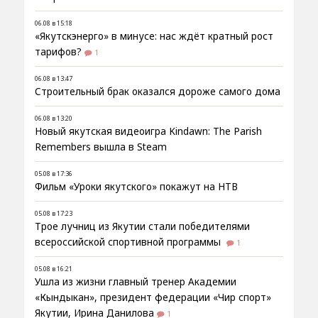
06.08 в 15:18
«Якутскэнерго» в минусе: нас ждёт кратный рост
тарифов?
1
06.08 в 13:47
Строительный брак оказался дороже самого дома
06.08 в 13:20
Новый якутская видеоигра Kindawn: The Parish
Remembers вышла в Steam
05.08 в 17:36
Фильм «Уроки якутского» покажут на НТВ
05.08 в 17:23
Трое лучниц из Якутии стали победителями
всероссийской спортивной программы
1
05.08 в 16:21
Ушла из жизни главный тренер Академии
«Кындыкан», президент федерации «Чир спорт»
Якутии, Ирина Данилова
1