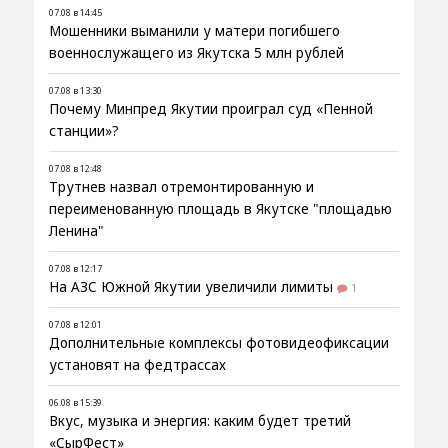
07.08 в 14:45
Мошенники выманили у матери погибшего
военнослужащего из Якутска 5 млн рублей
07.08 в 13:30
Почему Минпред Якутии проиграл суд «Пенной
станции»?
07.08 в 12:48
Трутнев назвал отремонтированную и
переименованную площадь в Якутске "площадью
Ленина"
07.08 в 12:17
На АЗС Южной Якутии увеличили лимиты
1
07.08 в 12:01
Дополнительные комплексы фотовидеофиксации
установят на федтрассах
06.08 в 15:39
Вкус, музыка и энергия: каким будет третий
«СырФест»