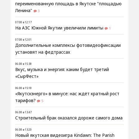
переименованную площадь в Якутске "площадью
Ленина"
3
07.08 в 12:17
На АЗС Южной Якутии увеличили лимиты
1
07.08 в 12:01
Дополнительные комплексы фотовидеофиксации
установят на федтрассах
06.08 в 15:39
Вкус, музыка и энергия: каким будет третий
«СырФест»
06.08 в 15:18
«Якутскэнерго» в минусе: нас ждёт кратный рост
тарифов?
5
06.08 в 13:47
Строительный брак оказался дороже самого дома
06.08 в 13:20
Новый якутская видеоигра Kindawn: The Parish