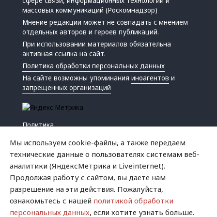
сфере связи, информационных технологий и
массовых коммуникаций (Роскомнадзор)
Мнение редакции может не совпадать с мнением
отдельных авторов и героев публикаций.
При использовании материалов обязательна
активная ссылка на сайт.
Политика обработки персональных данных
На сайте возможны упоминания
иноагентов
и
запрещенных организаций
Политика
Экономика
Мы используем cookie-файлы, а также передаем
Жизнь
технические данные о пользователях системам веб-
Происшествия
аналитики (ЯндексМетрика и Liveinternet).
Культура
Продолжая работу с сайтом, вы даете нам
Республика
разрешение на эти действия. Пожалуйста,
Криминал
ознакомьтесь с нашей
политикой обработки
Успех
персональных данных
, если хотите узнать больше.