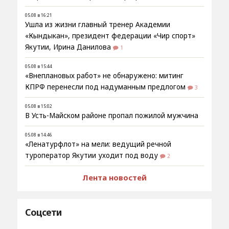
05.08 в 16:21
Ушла из жизни главный тренер Академии
«Кындыкан», президент федерации «Чир спорт»
Якутии, Ирина Данилова
1
05.08 в 15:44
«Внеплановых работ» не обнаружено: митинг
КПРФ перенесли под надуманным предлогом
3
05.08 в 15:02
В Усть-Майском районе пропал пожилой мужчина
05.08 в 14:46
«Ленатурфлот» на мели: ведущий речной
туроператор Якутии уходит под воду
2
Лента новостей
Соцсети