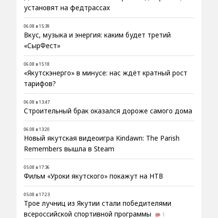
установят на федтрассах
06.08 в 15:39
Вкус, музыка и энергия: каким будет третий
«СырФест»
06.08 в 15:18
«Якутскэнерго» в минусе: нас ждёт кратный рост
тарифов?
06.08 в 13:47
Строительный брак оказался дороже самого дома
06.08 в 13:20
Новый якутская видеоигра Kindawn: The Parish
Remembers вышла в Steam
05.08 в 17:36
Фильм «Уроки якутского» покажут на НТВ
05.08 в 17:23
Трое лучниц из Якутии стали победителями
всероссийской спортивной программы
1