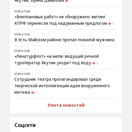
Якутии, Ирина Данилова
1
05.08 в 15:44
«Внеплановых работ» не обнаружено: митинг
КПРФ перенесли под надуманным предлогом
3
05.08 в 15:02
В Усть-Майском районе пропал пожилой мужчина
05.08 в 14:46
«Ленатурфлот» на мели: ведущий речной
туроператор Якутии уходит под воду
2
05.08 в 14:08
Сотрудник театра пропагандировал среди
творческой интеллигенции идеи вооруженного
мятежа
1
Лента новостей
Соцсети