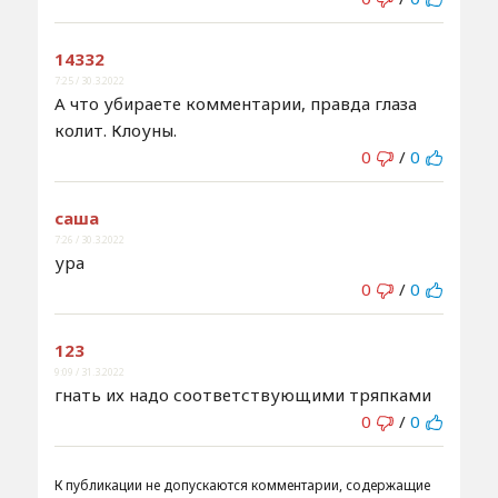
14332
7:25 / 30.3.2022
А что убираете комментарии, правда глаза
колит. Клоуны.
0
/
0
саша
7:26 / 30.3.2022
ура
0
/
0
123
9:09 / 31.3.2022
гнать их надо соответствующими тряпками
0
/
0
К публикации не допускаются комментарии, содержащие