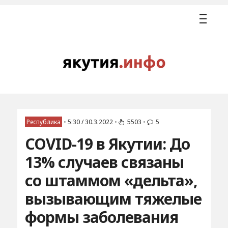
Республика
•
5:30 / 30.3.2022
•
5503
•
5
COVID-19 в Якутии: До
13% случаев связаны
со штаммом «дельта»,
вызывающим тяжелые
формы заболевания