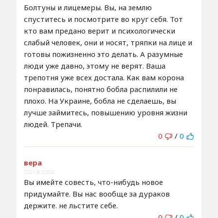
Болтуны и лицемеры. Вы, на землю
спуститесь и посмотрите во круг себя. Тот
кто вам предано верит и психологически
слабый человек, они и носят, тряпки на лице и
готовы пожизненно это делать. А разумные
люди уже давно, этому не верят. Ваша
трепотня уже всех достала. Как вам корона
понравилась, понятно бобла распилили не
плохо. На Украине, бобла не сделаешь, вы
лучше займитесь, повышению уровня жизни
людей. Трепачи.
0
/
0
вера
7:22 / 30.3.2022
Вы имейте совесть, что-нибудь новое
придумайте. Вы нас вообще за дураков
держите. не льстите себе.
0
/
0