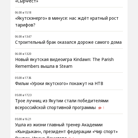
«СырФест»
06.08 в 15:18
«Якутскэнерго» в минусе: нас ждёт кратный рост
тарифов?
06.08 в 13:47
Строительный брак оказался дороже самого дома
06.08 в 13:20
Новый якутская видеоигра Kindawn: The Parish
Remembers вышла в Steam
05.08 в 17:36
Фильм «Уроки якутского» покажут на НТВ
05.08 в 17:23
Трое лучниц из Якутии стали победителями
всероссийской спортивной программы
1
05.08 в 16:21
Ушла из жизни главный тренер Академии
«Кындыкан», президент федерации «Чир спорт»