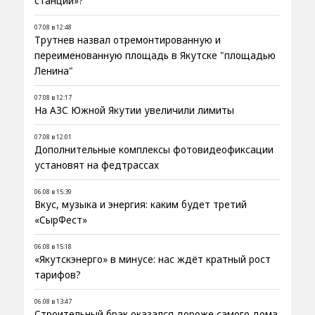
станции»?
07.08 в 12:48
Трутнев назвал отремонтированную и
переименованную площадь в Якутске "площадью
Ленина"
07.08 в 12:17
На АЗС Южной Якутии увеличили лимиты
07.08 в 12:01
Дополнительные комплексы фотовидеофиксации
установят на федтрассах
06.08 в 15:39
Вкус, музыка и энергия: каким будет третий
«СырФест»
06.08 в 15:18
«Якутскэнерго» в минусе: нас ждёт кратный рост
тарифов?
06.08 в 13:47
Строительный брак оказался дороже самого дома