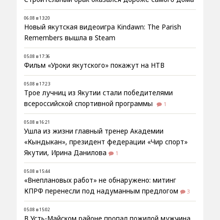
06.08 в 13:20
Новый якутская видеоигра Kindawn: The Parish
Remembers вышла в Steam
05.08 в 17:36
Фильм «Уроки якутского» покажут на НТВ
05.08 в 17:23
Трое лучниц из Якутии стали победителями
всероссийской спортивной программы
1
05.08 в 16:21
Ушла из жизни главный тренер Академии
«Кындыкан», президент федерации «Чир спорт»
Якутии, Ирина Данилова
1
05.08 в 15:44
«Внеплановых работ» не обнаружено: митинг
КПРФ перенесли под надуманным предлогом
3
05.08 в 15:02
В Усть-Майском районе пропал пожилой мужчина