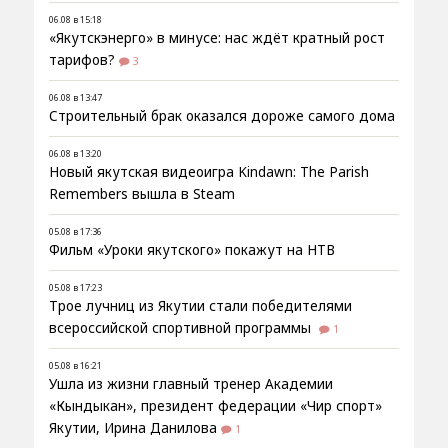
06.08 в 15:18
«Якутскэнерго» в минусе: нас ждёт кратный рост
тарифов?
3
06.08 в 13:47
Строительный брак оказался дороже самого дома
06.08 в 13:20
Новый якутская видеоигра Kindawn: The Parish
Remembers вышла в Steam
05.08 в 17:36
Фильм «Уроки якутского» покажут на НТВ
05.08 в 17:23
Трое лучниц из Якутии стали победителями
всероссийской спортивной программы
1
05.08 в 16:21
Ушла из жизни главный тренер Академии
«Кындыкан», президент федерации «Чир спорт»
Якутии, Ирина Данилова
1