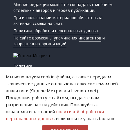
Мнение редакции может не совпадать с мнением
отдельных авторов и героев публикаций.
При использовании материалов обязательна
активная ссылка на сайт.
Политика обработки персональных данных
На сайте возможны упоминания
иноагентов
и
запрещенных организаций
Политика
Экономика
Мы используем cookie-файлы, а также передаем
Жизнь
технические данные о пользователях системам веб-
Происшествия
аналитики (ЯндексМетрика и Liveinternet).
Культура
Продолжая работу с сайтом, вы даете нам
Республика
разрешение на эти действия. Пожалуйста,
Криминал
ознакомьтесь с нашей
политикой обработки
Успех
персональных данных
, если хотите узнать больше.
Хватит это терпеть