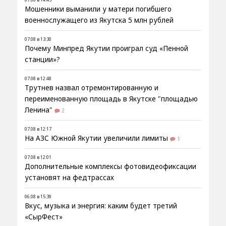
Мошенники выманили у матери погибшего
военнослужащего из Якутска 5 млн рублей
07.08 в 13:30
Почему Минпред Якутии проиграл суд «Пенной
станции»?
07.08 в 12:48
Трутнев назвал отремонтированную и
переименованную площадь в Якутске "площадью
Ленина"
2
07.08 в 12:17
На АЗС Южной Якутии увеличили лимиты
1
07.08 в 12:01
Дополнительные комплексы фотовидеофиксации
установят на федтрассах
06.08 в 15:39
Вкус, музыка и энергия: каким будет третий
«СырФест»