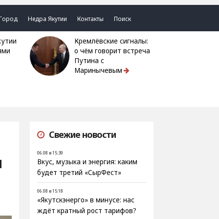
Город
Недра Якутии
Контакты
Поиск
Кремлёвские сигналы:
ями
о чём говорит встреча
Путина с
Маринычевым
Свежие новости
06.08 в 15:39
я
Вкус, музыка и энергия: каким
будет третий «СырФест»
06.08 в 15:18
«Якутскэнерго» в минусе: нас
ждёт кратный рост тарифов?