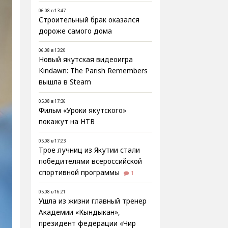
06.08 в 13:47
Строительный брак оказался
дороже самого дома
06.08 в 13:20
Новый якутская видеоигра
Kindawn: The Parish Remembers
вышла в Steam
05.08 в 17:36
Фильм «Уроки якутского»
покажут на НТВ
05.08 в 17:23
Трое лучниц из Якутии стали
победителями всероссийской
спортивной программы
1
05.08 в 16:21
Ушла из жизни главный тренер
Академии «Кындыкан»,
президент федерации «Чир