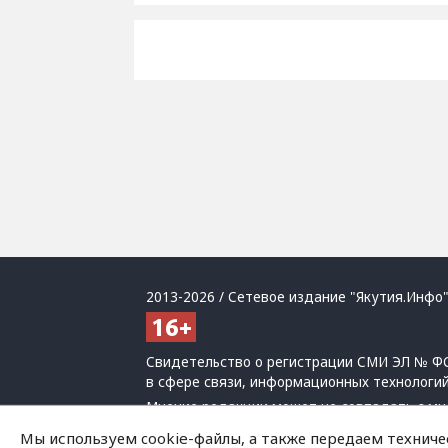
2013-2026 / Сетевое издание "Якутия.Инфо"
Свидетельство о регистрации СМИ ЭЛ № ФС
в сфере связи, информационных технологи
Мнение редакции может не совпадать с мн
При использовании материалов обязательна
Мы используем cookie-файлы, а также передаем техниче