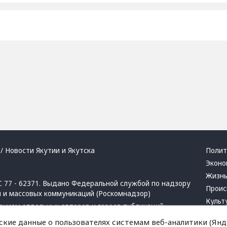
/ Новости Якутии и Якутска
Полит
Эконо
Жизн
 77 - 62371. Выдано Федеральной службой по надзору
Проис
й и массовых коммуникаций (Роскомнадзор)
Культ
ением отдельных авторов и героев публикаций.
Респу
 активная ссылка на сайт.
ские данные о пользователях системам веб-аналитики (Янде
Крим