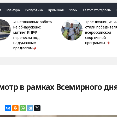
я
Культура
Республика
Криминал
Успех
Хватит это терпеть
«Внеплановых работ»
Трое лучниц из Якутии
не обнаружено:
стали победител
митинг КПРФ
всероссийской
перенесли под
спортивной
надуманным
программы
предлогом
мотр в рамках Всемирного дн