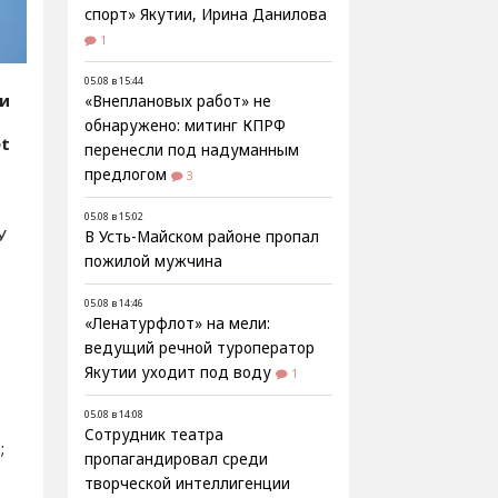
спорт» Якутии, Ирина Данилова
1
05.08 в 15:44
ии
«Внеплановых работ» не
обнаружено: митинг КПРФ
et
перенесли под надуманным
предлогом
3
05.08 в 15:02
У
В Усть-Майском районе пропал
пожилой мужчина
05.08 в 14:46
«Ленатурфлот» на мели:
ведущий речной туроператор
Якутии уходит под воду
1
05.08 в 14:08
Сотрудник театра
;
пропагандировал среди
творческой интеллигенции