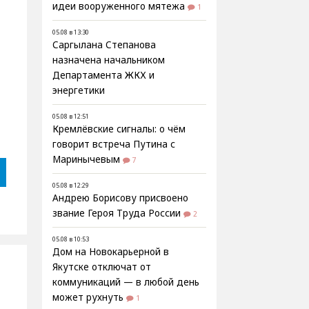
идеи вооруженного мятежа
1
05.08 в 13:30
Саргылана Степанова
назначена начальником
Департамента ЖКХ и
энергетики
05.08 в 12:51
Кремлёвские сигналы: о чём
говорит встреча Путина с
Маринычевым
7
05.08 в 12:29
Андрею Борисову присвоено
звание Героя Труда России
2
05.08 в 10:53
Дом на Новокарьерной в
Якутске отключат от
коммуникаций — в любой день
может рухнуть
1