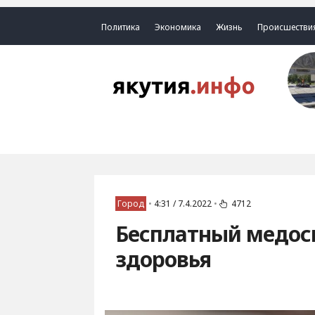
Политика
Экономика
Жизнь
Происшестви
Город
•
4:31 / 7.4.2022
•
4712
Бесплатный медос
здоровья