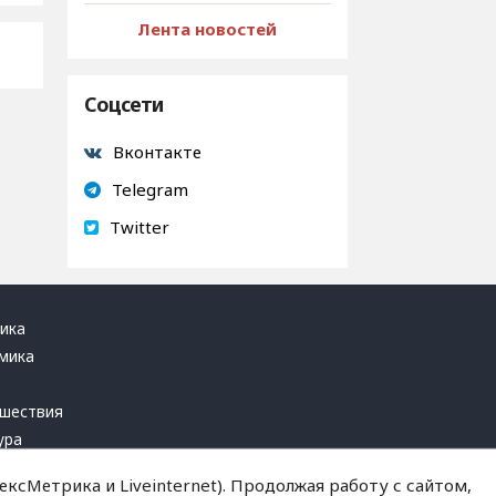
Лента новостей
Соцсети
Вконтакте
Telegram
Twitter
ика
мика
ь
шествия
ура
блика
ксМетрика и Liveinternet). Продолжая работу с сайтом,
инал