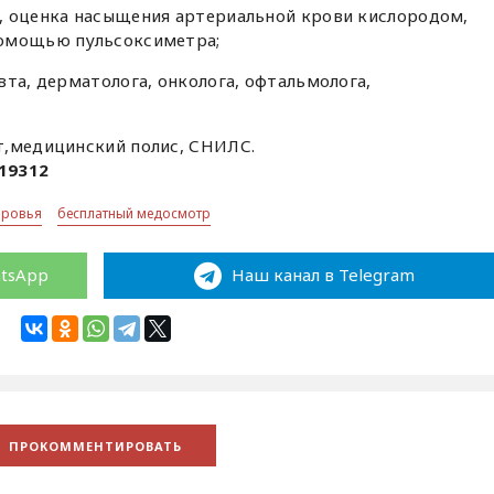
, оценка насыщения артериальной крови кислородом,
помощью пульсоксиметра;
вта, дерматолога, онколога, офтальмолога,
т,медицинский полис, СНИЛС.
19312
оровья
бесплатный медосмотр
atsApp
Наш канал в Telegram