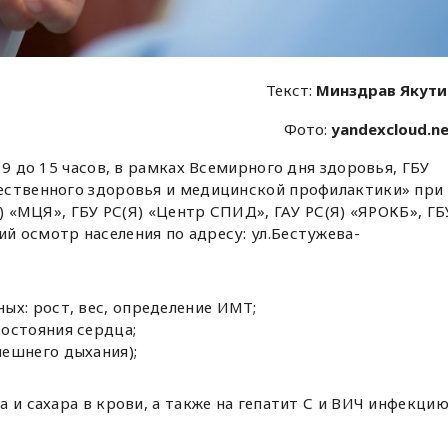
Текст:
Минздрав Якут
Фото:
yandexcloud.n
 9 до 15 часов, в рамках Всемирного дня здоровья, ГБУ
ественного здоровья и медицинской профилактики» при
Я) «МЦЯ», ГБУ РС(Я) «Центр СПИД», ГАУ РС(Я) «ЯРОКБ», ГБ
 осмотр населения по адресу: ул.Бестужева-
ых: рост, вес, определение ИМТ;
остояния сердца;
ешнего дыхания);
 и сахара в крови, а также на гепатит С и ВИЧ инфекцию