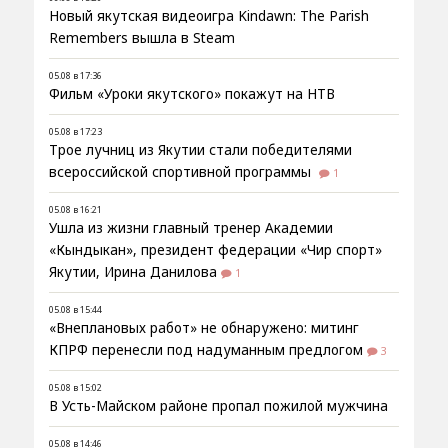
Новый якутская видеоигра Kindawn: The Parish
Remembers вышла в Steam
05.08 в 17:36
Фильм «Уроки якутского» покажут на НТВ
05.08 в 17:23
Трое лучниц из Якутии стали победителями
всероссийской спортивной программы
1
05.08 в 16:21
Ушла из жизни главный тренер Академии
«Кындыкан», президент федерации «Чир спорт»
Якутии, Ирина Данилова
1
05.08 в 15:44
«Внеплановых работ» не обнаружено: митинг
КПРФ перенесли под надуманным предлогом
3
05.08 в 15:02
В Усть-Майском районе пропал пожилой мужчина
05.08 в 14:46