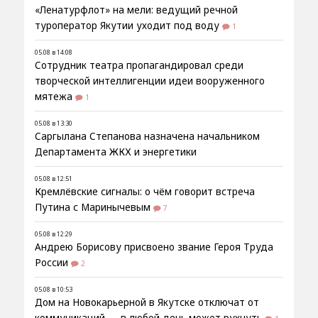
«Ленатурфлот» на мели: ведущий речной
туроператор Якутии уходит под воду
1
05.08 в 14:08
Сотрудник театра пропагандировал среди
творческой интеллигенции идеи вооруженного
мятежа
1
05.08 в 13:30
Саргылана Степанова назначена начальником
Департамента ЖКХ и энергетики
05.08 в 12:51
Кремлёвские сигналы: о чём говорит встреча
Путина с Маринычевым
7
05.08 в 12:29
Андрею Борисову присвоено звание Героя Труда
России
2
05.08 в 10:53
Дом на Новокарьерной в Якутске отключат от