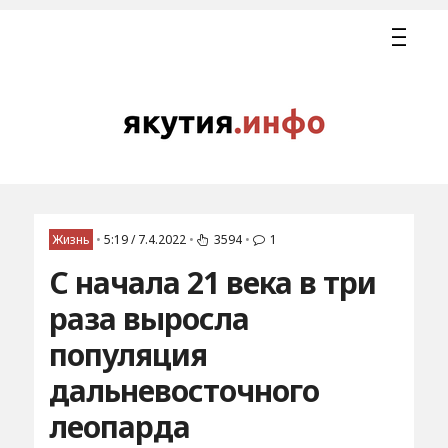
Жизнь
•
5:19 / 7.4.2022
•
3594
•
1
С начала 21 века в три
раза выросла
популяция
дальневосточного
леопарда