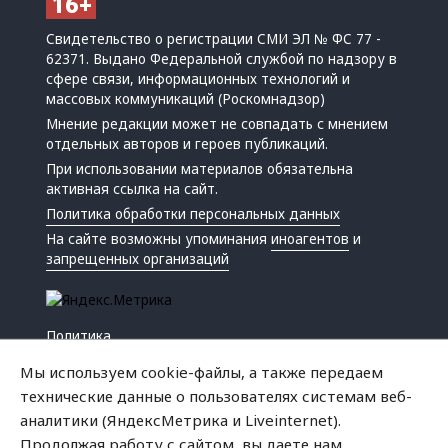
Свидетельство о регистрации СМИ ЭЛ № ФС 77 -
62371. Выдано Федеральной службой по надзору в
сфере связи, информационных технологий и
массовых коммуникаций (Роскомнадзор)
Мнение редакции может не совпадать с мнением
отдельных авторов и героев публикаций.
При использовании материалов обязательна
активная ссылка на сайт.
Политика обработки персональных данных
На сайте возможны упоминания
иноагентов
и
запрещенных организаций
Политика
Экономика
Мы используем cookie-файлы, а также передаем
Жизнь
технические данные о пользователях системам веб-
Происшествия
аналитики (ЯндексМетрика и Liveinternet).
Культура
Продолжая работу с сайтом, вы даете нам