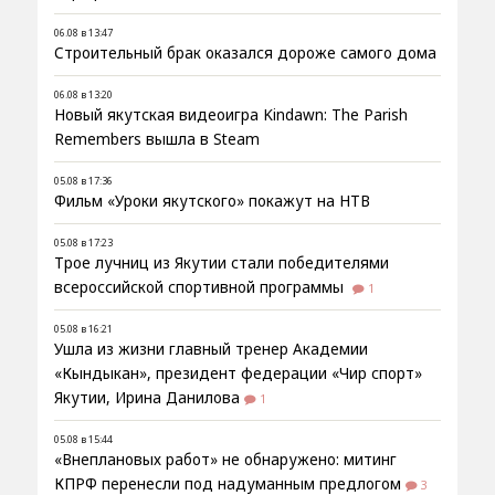
06.08 в 13:47
Строительный брак оказался дороже самого дома
06.08 в 13:20
Новый якутская видеоигра Kindawn: The Parish
Remembers вышла в Steam
05.08 в 17:36
Фильм «Уроки якутского» покажут на НТВ
05.08 в 17:23
Трое лучниц из Якутии стали победителями
всероссийской спортивной программы
1
05.08 в 16:21
Ушла из жизни главный тренер Академии
«Кындыкан», президент федерации «Чир спорт»
Якутии, Ирина Данилова
1
05.08 в 15:44
«Внеплановых работ» не обнаружено: митинг
КПРФ перенесли под надуманным предлогом
3