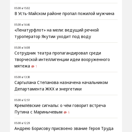
05.08 в 15:02
В Усть-Майском районе пропал пожилой мужчина
05.08 в 14:46
«Ленатурфлот» на мели: ведущий речной
туроператор Якутии уходит под воду
05.08 в 14:08
Сотрудник театра пропагандировал среди
творческой интеллигенции идеи вооруженного
мятежа
1
05.08 в 13:30
Саргылана Степанова назначена начальником
Департамента ЖКХ и энергетики
05.08 в 12:51
Кремлёвские сигналы: о чём говорит встреча
Путина с Маринычевым
6
05.08 в 12:29
Андрею Борисову присвоено звание Героя Труда