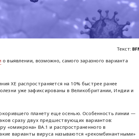
Текст:
BF
и
о выявлении, возможно, самого заразного варианта
ния XE распространяется на 10% быстрее ранее
олезни уже зафиксированы в Великобритании, Индии и
покорившего планету еще осенью. Особенность линии —
наков сразу двух предшествующих вариантов:
у «омикрона» BA.1 и распространенного в
Такие варианты вируса называются «рекомбинантными»