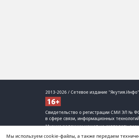
2013-2026 / Сетевое издание "Якутия.Инфо"
Свидетельство о регистрации СМИ ЭЛ № ФС
в сфере связи, информационных технологи
Мнение редакции может не совпадать с мн
При использовании материалов обязательна
Мы используем cookie-файлы, а также передаем техниче