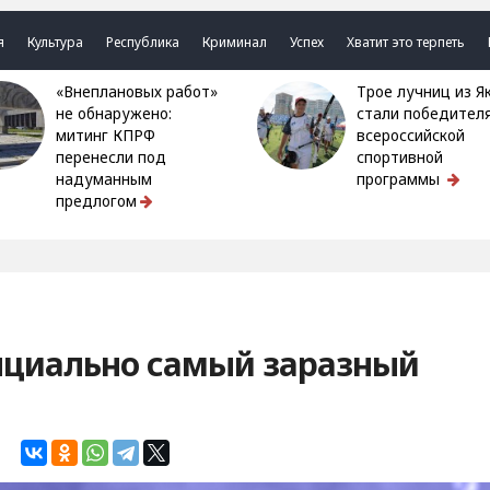
я
Культура
Республика
Криминал
Успех
Хватит это терпеть
«Внеплановых работ»
Трое лучниц из Якутии
не обнаружено:
стали победител
митинг КПРФ
всероссийской
перенесли под
спортивной
надуманным
программы
предлогом
нциально самый заразный