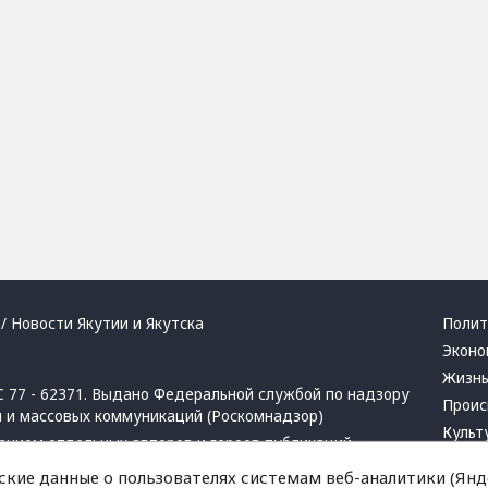
/ Новости Якутии и Якутска
Полит
Эконо
Жизн
 77 - 62371. Выдано Федеральной службой по надзору
Проис
й и массовых коммуникаций (Роскомнадзор)
Культ
ением отдельных авторов и героев публикаций.
Респу
 активная ссылка на сайт.
ские данные о пользователях системам веб-аналитики (Янде
Крим