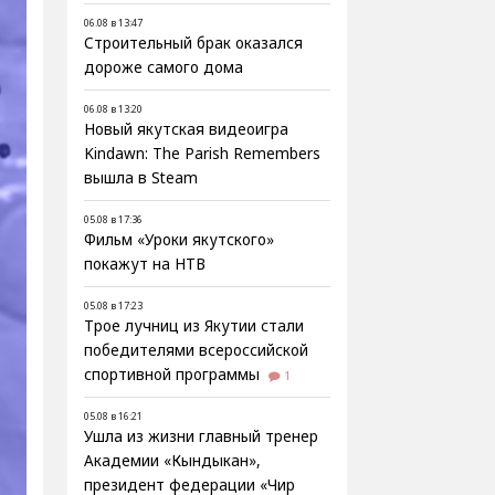
06.08 в 13:47
Строительный брак оказался
дороже самого дома
06.08 в 13:20
Новый якутская видеоигра
Kindawn: The Parish Remembers
вышла в Steam
05.08 в 17:36
Фильм «Уроки якутского»
покажут на НТВ
05.08 в 17:23
Трое лучниц из Якутии стали
победителями всероссийской
спортивной программы
1
05.08 в 16:21
Ушла из жизни главный тренер
Академии «Кындыкан»,
президент федерации «Чир