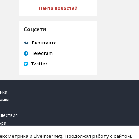
Лента новостей
Соцсети
Вконтакте
Telegram
Twitter
ика
мика
ь
шествия
ура
блика
ксМетрика и Liveinternet). Продолжая работу с сайтом,
инал