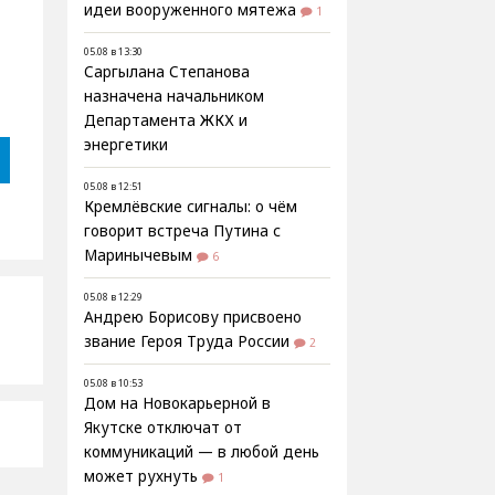
идеи вооруженного мятежа
1
05.08 в 13:30
Саргылана Степанова
назначена начальником
Департамента ЖКХ и
энергетики
05.08 в 12:51
Кремлёвские сигналы: о чём
говорит встреча Путина с
Маринычевым
6
05.08 в 12:29
Андрею Борисову присвоено
звание Героя Труда России
2
05.08 в 10:53
Дом на Новокарьерной в
Якутске отключат от
коммуникаций — в любой день
может рухнуть
1