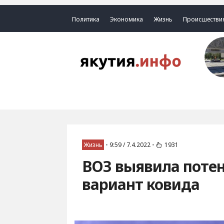
Политика
Экономика
Жизнь
Происшестви
Жизнь
•
9:59 / 7.4.2022
•
1931
ВОЗ выявила поте
вариант ковида