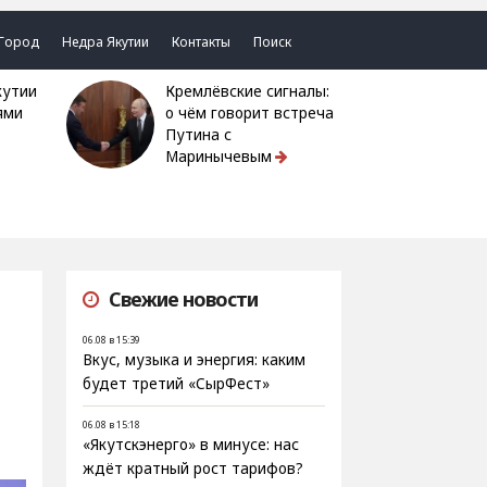
Город
Недра Якутии
Контакты
Поиск
Кремлёвские сигналы:
ями
о чём говорит встреча
Путина с
Маринычевым
Свежие новости
06.08 в 15:39
Вкус, музыка и энергия: каким
будет третий «СырФест»
06.08 в 15:18
«Якутскэнерго» в минусе: нас
ждёт кратный рост тарифов?