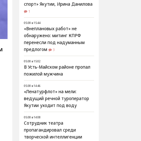
спорт» Якутии, Ирина Данилова
1
05.08 в 15:44
«Внеплановых работ» не
обнаружено: митинг КПРФ
перенесли под надуманным
M
предлогом
3
05.08 в 15:02
В Усть-Майском районе пропал
пожилой мужчина
05.08 в 14:46
«Ленатурфлот» на мели:
ведущий речной туроператор
Якутии уходит под воду
05.08 в 14:08
Сотрудник театра
пропагандировал среди
творческой интеллигенции