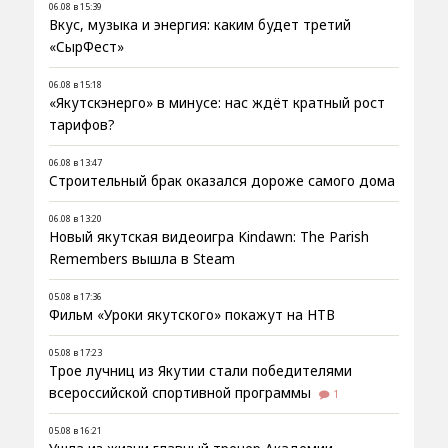
06.08 в 15:39
Вкус, музыка и энергия: каким будет третий
«СырФест»
06.08 в 15:18
«Якутскэнерго» в минусе: нас ждёт кратный рост
тарифов?
06.08 в 13:47
Строительный брак оказался дороже самого дома
06.08 в 13:20
Новый якутская видеоигра Kindawn: The Parish
Remembers вышла в Steam
05.08 в 17:36
Фильм «Уроки якутского» покажут на НТВ
05.08 в 17:23
Трое лучниц из Якутии стали победителями
всероссийской спортивной программы
1
05.08 в 16:21