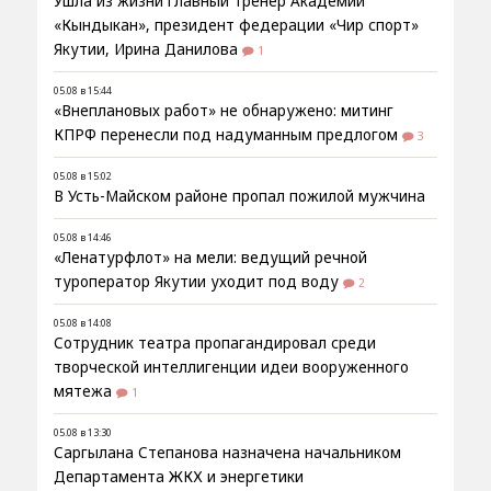
Ушла из жизни главный тренер Академии
«Кындыкан», президент федерации «Чир спорт»
Якутии, Ирина Данилова
1
05.08 в 15:44
«Внеплановых работ» не обнаружено: митинг
КПРФ перенесли под надуманным предлогом
3
05.08 в 15:02
В Усть-Майском районе пропал пожилой мужчина
05.08 в 14:46
«Ленатурфлот» на мели: ведущий речной
туроператор Якутии уходит под воду
2
05.08 в 14:08
Сотрудник театра пропагандировал среди
творческой интеллигенции идеи вооруженного
мятежа
1
05.08 в 13:30
Саргылана Степанова назначена начальником
Департамента ЖКХ и энергетики