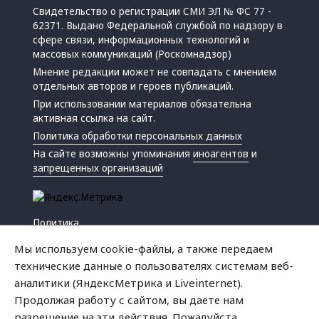
Свидетельство о регистрации СМИ ЭЛ № ФС 77 -
62371. Выдано Федеральной службой по надзору в
сфере связи, информационных технологий и
массовых коммуникаций (Роскомнадзор)
Мнение редакции может не совпадать с мнением
отдельных авторов и героев публикаций.
При использовании материалов обязательна
активная ссылка на сайт.
Политика обработки персональных данных
На сайте возможны упоминания
иноагентов
и
запрещенных организаций
Политика
Экономика
Мы используем cookie-файлы, а также передаем
Жизнь
технические данные о пользователях системам веб-
Происшествия
аналитики (ЯндексМетрика и Liveinternet).
Культура
Продолжая работу с сайтом, вы даете нам
Республика
разрешение на эти действия. Пожалуйста,