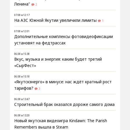
Ленина"
2
07.08 в 12:17
На АЗС Южной Якутии увеличили лимиты
1
07.08 в 12:01
Дополнительные комплексы фотовидеофиксации
установят на федтрассах
06.08 в 15:39
Вкус, музыка и энергия: каким будет третий
«СырФест»
06.08 в 15:18
«Якутскэнерго» в минусе: нас ждёт кратный рост
тарифов?
3
06.08 в 13:47
Строительный брак оказался дороже самого дома
06.08 в 13:20
Новый якутская видеоигра Kindawn: The Parish
Remembers вышла в Steam