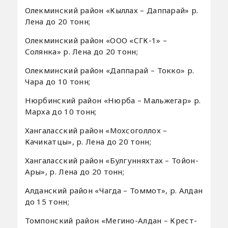
Олекминский район «Кыллах – Даппарай» р.
Лена до 20 тонн;
Олекминский район «ООО «СГК-1» –
Солянка» р. Лена до 20 тонн;
Олекминский район «Даппарай – Токко» р.
Чара до 10 тонн;
Нюрбинский район «Нюрба – Мальжегар» р.
Марха до 10 тонн;
Хангаласский район «Мохсоголлох –
Качикатцы», р. Лена до 20 тонн;
Хангаласский район «Булгунняхтах – Тойон-
Ары», р. Лена до 20 тонн;
Алданский район «Чагда – Томмот», р. Алдан
до 15 тонн;
Томпонский район «Мегино-Алдан – Крест-