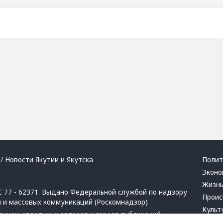
/ Новости Якутии и Якутска
Полит
Эконо
Жизн
 77 - 62371. Выдано Федеральной службой по надзору
Проис
й и массовых коммуникаций (Роскомнадзор)
Культ
ением отдельных авторов и героев публикаций.
Респу