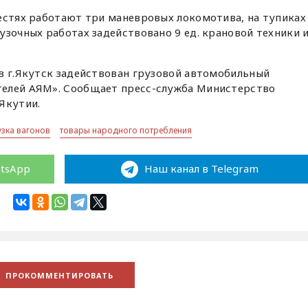
естях работают три маневровых локомотива, на тупиках
узочных работах задействовано 9 ед. крановой техники 
в г.Якутск задействован грузовой автомобильный
телей АЯМ». Сообщает пресс-служба Министерство
Якутии.
узка вагонов
товары народного потребления
atsApp
Наш канал в Telegram