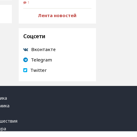
1
Лента новостей
Соцсети
Вконтакте
Telegram
Twitter
ика
мика
ь
шествия
ура
блика