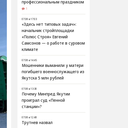
профессиональным праздником
1
07.08 в 17:03
«Здесь нет типовых задач»:
начальник стройплощадки
«Полюс Строя» Евгений
Самсонов — о работе в суровом
климате
07.08 в 14:45
Мошенники выманили у матери
погибшего военнослужащего из
Якутска 5 млн рублей
07.08 в 13:30
Почему Минпред Якутии
проиграл суд «Пенной
станции»?
07.08 в 12:48
Трутнев назвал