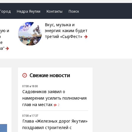
Город
Недра Якутии
Контакты
Поиск
Вкус, музыка и
ую и
энергия: каким будет
ю
третий «СырФест»
ке
а"
Свежие новости
07.08 в 18:00
Садовников заявил о
намерении усилить полномочия
глав на местах
2
07.08 в 17:37
Глава «Железных дорог Якутии»
поздравил строителей с