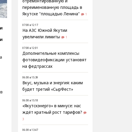
отремонтированную и
переименованную площадь в
Якутске "площадью Ленина"
1
07.08 в 12:17
ии
На АЗС Южной Якутии
увеличили лимиты
1
ии
07.08 в 12:01
Дополнительные комплексы
а
фотовидеофиксации установят
на федтрассах
,
06.08 в 15:39
Вкус, музыка и энергия: каким
будет третий «СырФест»
 в
06.08 в 15:18
«Якутскэнерго» в минусе: нас
ждёт кратный рост тарифов?
3
06.08 в 13:47