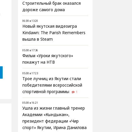
Строительный брак оказался
дороже самого дома
и
06.08 в 13:20
Новый якутская видеоигра
Kindawn: The Parish Remembers
вышла в Steam
05.08 в 17:36
Фильм «Уроки якутского»
покажут на НТВ
05.08 в 17:23
Трое лучниц из Якутии стали
победителями всероссийской
спортивной программы
1
05.08 в 16:21
Ушла из жизни главный тренер
Академии «Кындыкан»,
президент федерации «Чир
спорт» Якутии, Ирина Данилова