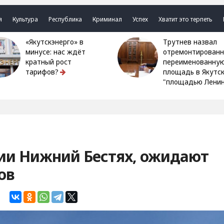
я
Культура
Республика
Криминал
Успех
Хватит это терпеть
«Якутскэнерго» в
Трутнев назвал
минусе: нас ждёт
отремонтированн
кратный рост
переименованну
тарифов?
площадь в Якутс
"площадью Ленин
ции Нижний Бестях, ожидают
ов