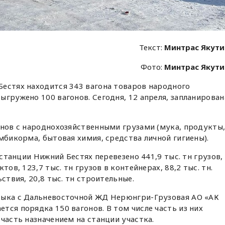
Текст:
Минтрас Якут
Фото:
Минтрас Якут
естях находится 343 вагона товаров народного
ыгружено 100 вагонов. Сегодня, 12 апреля, запланирован
онов с народнохозяйственными грузами (мука, продукты
мбикорма, бытовая химия, средства личной гигиены).
 станции Нижний Бестях перевезено 441,9 тыс. тн грузов,
тов, 123,7 тыс. тн грузов в контейнерах, 88,2 тыс. тн.
ствия, 20,8 тыс. тн строительные.
тыка с Дальневосточной ЖД Нерюнгри-Грузовая АО «АК
тся порядка 150 вагонов. В том числе часть из них
часть назначением на станции участка.