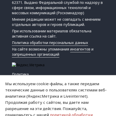
62371. Выдано Федеральной службой по надзору в
сфере связи, информационных технологий и
массовых коммуникаций (Роскомнадзор)
Мнение редакции может не совпадать с мнением
отдельных авторов и героев публикаций.
При использовании материалов обязательна
активная ссылка на сайт.
Политика обработки персональных данных
На сайте возможны упоминания
иноагентов
и
запрещенных организаций
Политика
Экономика
Мы используем cookie-файлы, а также передаем
Жизнь
технические данные о пользователях системам веб-
Происшествия
аналитики (ЯндексМетрика и Liveinternet).
Культура
Продолжая работу с сайтом, вы даете нам
Республика
разрешение на эти действия. Пожалуйста,
Криминал
ознакомьтесь с нашей
политикой обработки