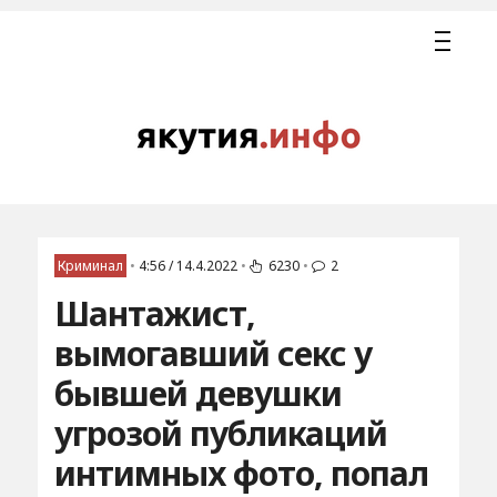
Криминал
•
4:56 / 14.4.2022
•
6230
•
2
Шантажист,
вымогавший секс у
бывшей девушки
угрозой публикаций
интимных фото, попал