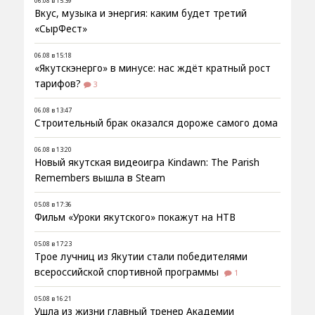
06.08 в 15:39
Вкус, музыка и энергия: каким будет третий
«СырФест»
06.08 в 15:18
«Якутскэнерго» в минусе: нас ждёт кратный рост
тарифов?
3
06.08 в 13:47
Строительный брак оказался дороже самого дома
06.08 в 13:20
Новый якутская видеоигра Kindawn: The Parish
Remembers вышла в Steam
05.08 в 17:36
Фильм «Уроки якутского» покажут на НТВ
05.08 в 17:23
Трое лучниц из Якутии стали победителями
всероссийской спортивной программы
1
05.08 в 16:21
Ушла из жизни главный тренер Академии