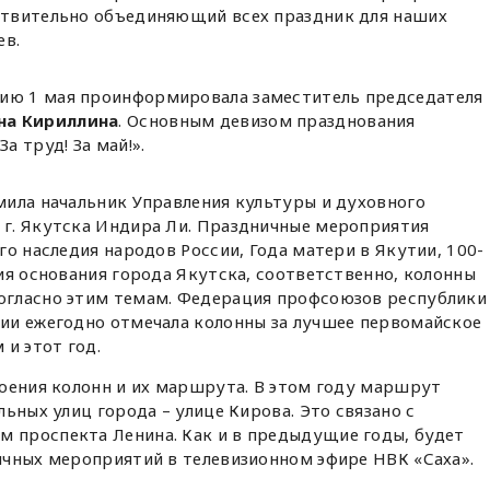
ствительно объединяющий всех праздник для наших
ев.
нию 1 мая проинформировала заместитель председателя
на Кириллина
. Основным девизом празднования
а труд! За май!».
мила начальник Управления культуры и духовного
г. Якутска Индира Ли. Праздничные мероприятия
го наследия народов России, Года матери в Якутии, 100-
ия основания города Якутска, соответственно, колонны
огласно этим темам. Федерация профсоюзов республики
ии ежегодно отмечала колонны за лучшее первомайское
 и этот год.
оения колонн и их маршрута. В этом году маршрут
ьных улиц города – улице Кирова. Это связано с
проспекта Ленина. Как и в предыдущие годы, будет
ичных мероприятий в телевизионном эфире НВК «Саха».