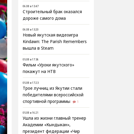
06.08 в 13:47
Строительный брак оказался
дороже самого дома
06.08 в 13:20
Новый якутская видеоигра
Kindawn: The Parish Remembers
вышла в Steam
05.08 в 17:36
Фильм «Уроки якутского»
покажут на НТВ
05.08 в 17:23
Трое лучниц из Якутии стали
победителями всероссийской
спортивной программы
1
05.08 в 16:21
Ушла из жизни главный тренер
Академии «Кындыкан»,
президент федерации «Чир