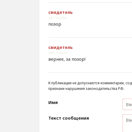
свидетель
3:40 / 15.4.2022
позор
свидетель
3:48 / 15.4.2022
вернее, за позор!
К публикации не допускаются комментарии, сод
признаки нарушения законодательства РФ.
Имя
Текст сообщения