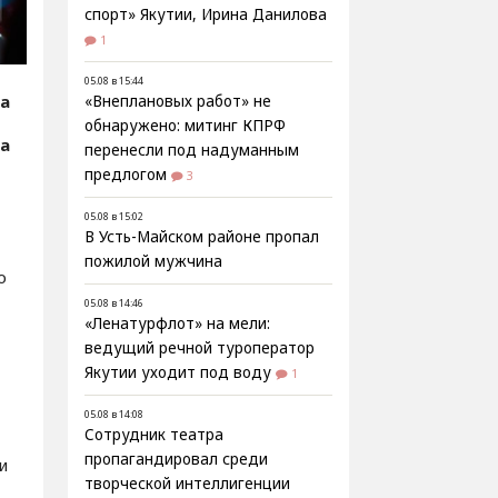
спорт» Якутии, Ирина Данилова
1
05.08 в 15:44
ка
«Внеплановых работ» не
обнаружено: митинг КПРФ
ка
перенесли под надуманным
предлогом
3
05.08 в 15:02
В Усть-Майском районе пропал
пожилой мужчина
о
05.08 в 14:46
«Ленатурфлот» на мели:
ведущий речной туроператор
Якутии уходит под воду
1
05.08 в 14:08
Сотрудник театра
пропагандировал среди
и
творческой интеллигенции