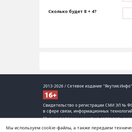
Сколько будет
8 + 4
?
2013-2026 / Сетевое издание "Якутия.Инфо"
Свидетельство о регистрации СМИ ЭЛ № ФС
в сфере связи, информационных технологи
Мнение редакции может не совпадать с мн
При использовании материалов обязательна
Мы используем cookie-файлы, а также передаем техниче