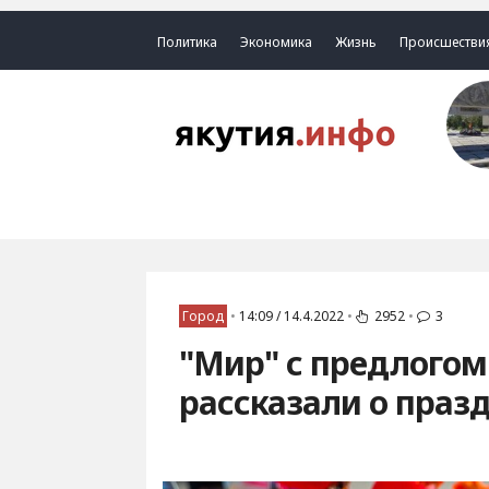
Политика
Экономика
Жизнь
Происшестви
Город
•
14:09 / 14.4.2022
•
2952
•
3
"Мир" с предлогом 
рассказали о праз