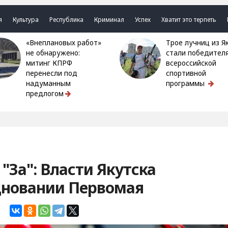
я
Культура
Республика
Криминал
Успех
Хватит это терпеть
«Внеплановых работ»
Трое лучниц из Якутии
не обнаружено:
стали победител
митинг КПРФ
всероссийской
перенесли под
спортивной
надуманным
программы
предлогом
"За": Власти Якутска
дновании Первомая