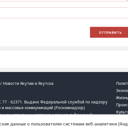
/ Новости Якутии и Якутска
Полит
Эконо
Жизн
 77 - 62371. Выдано Федеральной службой по надзору
Проис
й и массовых коммуникаций (Роскомнадзор)
Культ
ением отдельных авторов и героев публикаций.
Респу
 активная ссылка на сайт.
ские данные о пользователях системам веб-аналитики (Янде
Крим