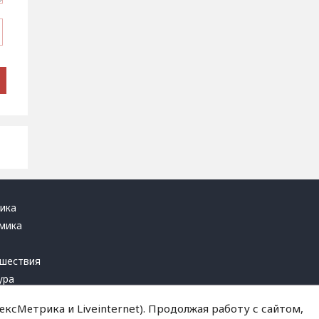
ика
мика
ь
шествия
ура
блика
ксМетрика и Liveinternet). Продолжая работу с сайтом,
инал