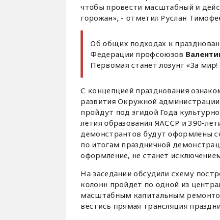
чтобы провести масштабный и дей
горожан», - отметил Руслан Тимофе
Об общих подходах к празднова
Федерации профсоюзов
Валенти
Первомая станет лозунг «За мир! З
С концепцией празднования ознако
развития Окружной администрации 
пройдут под эгидой Года культурно
летия образования ЯАССР и 390-лет
демонстрантов будут оформлены с
по итогам праздничной демонстрац
оформление, не станет исключением
На заседании обсудили схему постр
колонн пройдет по одной из централ
масштабным капитальным ремонтом 
вестись прямая трансляция праздн