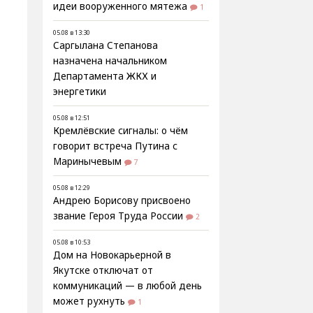
идеи вооруженного мятежа
1
05.08 в 13:30
Саргылана Степанова
назначена начальником
Департамента ЖКХ и
энергетики
05.08 в 12:51
Кремлёвские сигналы: о чём
говорит встреча Путина с
Маринычевым
7
05.08 в 12:29
Андрею Борисову присвоено
звание Героя Труда России
2
05.08 в 10:53
Дом на Новокарьерной в
Якутске отключат от
коммуникаций — в любой день
может рухнуть
1