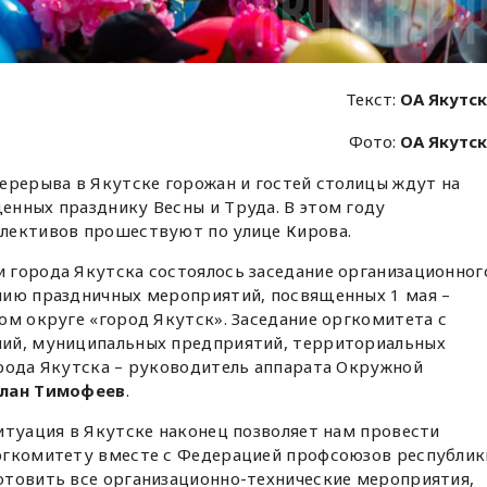
Текст:
ОА Якутс
Фото:
ОА Якутс
ерерыва в Якутске горожан и гостей столицы ждут на
енных празднику Весны и Труда. В этом году
лективов прошествуют по улице Кирова.
 города Якутска состоялось заседание организационног
нию праздничных мероприятий, посвященных 1 мая –
ом округе «город Якутск». Заседание оргкомитета с
ний, муниципальных предприятий, территориальных
орода Якутска – руководитель аппарата Окружной
слан Тимофеев
.
итуация в Якутске наконец позволяет нам провести
ргкомитету вместе с Федерацией профсоюзов республик
отовить все организационно-технические мероприятия,