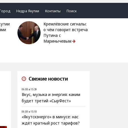
Город
Недра Якутии
Контакты
Поиск
Кремлёвские сигналы:
ями
о чём говорит встреча
Путина с
Маринычевым
Свежие новости
06.08 в 15:39
Вкус, музыка и энергия: каким
будет третий «СырФест»
06.08 в 15:18
«Якутскэнерго» в минусе: нас
ждёт кратный рост тарифов?