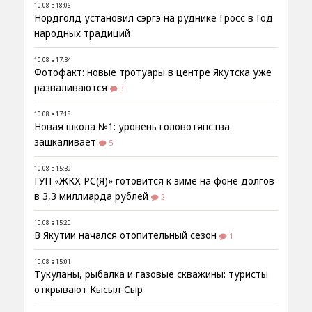
10.08 в 18:06
Нордголд установил сэргэ на руднике Гросс в Год
народных традиций
10.08 в 17:34
Фотофакт: новые тротуары в центре Якутска уже
разваливаются
3
10.08 в 17:18
Новая школа №1: уровень головотяпства
зашкаливает
5
10.08 в 15:39
ГУП «ЖКХ РС(Я)» готовится к зиме на фоне долгов
в 3,3 миллиарда рублей
2
10.08 в 15:20
В Якутии начался отопительный сезон
1
10.08 в 15:01
Тукуланы, рыбалка и газовые скважины: туристы
открывают Кысыл-Сыр