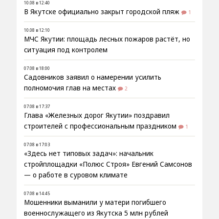
10.08 в 12:40
В Якутске официально закрыт городской пляж
1
10.08 в 12:10
МЧС Якутии: площадь лесных пожаров растёт, но
ситуация под контролем
07.08 в 18:00
Садовников заявил о намерении усилить
полномочия глав на местах
2
07.08 в 17:37
Глава «Железных дорог Якутии» поздравил
строителей с профессиональным праздником
1
07.08 в 17:03
«Здесь нет типовых задач»: начальник
стройплощадки «Полюс Строя» Евгений Самсонов
— о работе в суровом климате
07.08 в 14:45
Мошенники выманили у матери погибшего
военнослужащего из Якутска 5 млн рублей