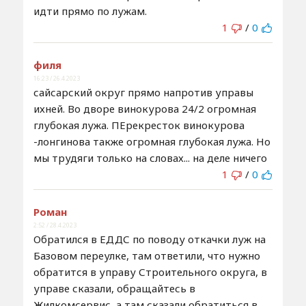
идти прямо по лужам.
1
/
0
филя
16:23 / 26.4.2023
сайсарский округ прямо напротив управы
ихней. Во дворе винокурова 24/2 огромная
глубокая лужа. ПЕрекресток винокурова
-лонгинова также огромная глубокая лужа. Но
мы трудяги только на словах... на деле ничего
1
/
0
Роман
2:52 / 28.4.2023
Обратился в ЕДДС по поводу откачки луж на
Базовом переулке, там ответили, что нужно
обратится в управу Строительного округа, в
управе сказали, обращайтесь в
Жилкомсервис, а там сказали обратиться в