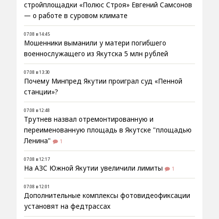
стройплощадки «Полюс Строя» Евгений Самсонов
— о работе в суровом климате
07.08 в 14:45
Мошенники выманили у матери погибшего
военнослужащего из Якутска 5 млн рублей
07.08 в 13:30
Почему Минпред Якутии проиграл суд «Пенной
станции»?
07.08 в 12:48
Трутнев назвал отремонтированную и
переименованную площадь в Якутске "площадью
Ленина"
1
07.08 в 12:17
На АЗС Южной Якутии увеличили лимиты
1
07.08 в 12:01
Дополнительные комплексы фотовидеофиксации
установят на федтрассах