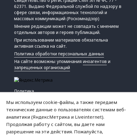
Свидетельство о регистрации СМИ ЭЛ № ФС 77 -
62371. Выдано Федеральной службой по надзору в
сфере связи, информационных технологий и
массовых коммуникаций (Роскомнадзор)
Мнение редакции может не совпадать с мнением
отдельных авторов и героев публикаций.
При использовании материалов обязательна
активная ссылка на сайт.
Политика обработки персональных данных
На сайте возможны упоминания
иноагентов
и
запрещенных организаций
Политика
Экономика
Мы используем cookie-файлы, а также передаем
Жизнь
технические данные о пользователях системам веб-
Происшествия
аналитики (ЯндексМетрика и Liveinternet).
Культура
Продолжая работу с сайтом, вы даете нам
Республика
разрешение на эти действия. Пожалуйста,
Криминал