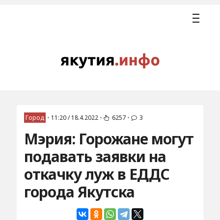
Город
•
11:20 / 18.4.2022
•
6257
•
3
Мэрия: Горожане могут
подавать заявки на
откачку луж в ЕДДС
города Якутска