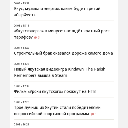
06.08 в 15:39
Вкус, музыка и энергия: каким будет третий
«СырФест»
06.08 в 15:18
«Якутскэнерго» в минусе: нас ждёт кратный рост
тарифов?
3
06.08 в 13:47
Строительный брак оказался дороже самого дома
06.08 в 13:20
Новый якутская видеоигра Kindawn: The Parish
Remembers вышла в Steam
05.08 в 17:36
Фильм «Уроки якутского» покажут на НТВ
05.08 в 17:23
Трое лучниц из Якутии стали победителями
всероссийской спортивной программы
1
05.08 в 16:21