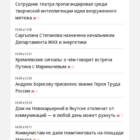
Сотрудник театра пропагандировал среди
творческой интеллигенции идеи вооруженного
мятежа
1
05.08 в 13:30
Саргылана Степанова назначена начальником
Департамента ЖКХ и энергетики
05.08 в 12:51
Кремлёвские сигналы: о чём говорит встреча
Путина с Маринычевым
6
05.08 в 12:29
Андрею Борисову присвоено звание Героя Труда
России
2
05.08 в 10:53
Дом на Новокарьерной в Якутске отключат от
коммуникаций — в любой день может рухнуть
1
04.08 в 18:11
Коммунистам не дали помитинговать на площади
Марата