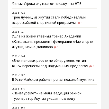
Фильм «Уроки якутского» покажут на НТВ
05.08 в 17:23
Трое лучниц из Якутии стали победителями
всероссийской спортивной программы
1
05.08 в 16:21
Ушла из жизни главный тренер Академии
«Кындыкан», президент федерации «Чир спорт»
Якутии, Ирина Данилова
1
05.08 в 15:44
«Внеплановых работ» не обнаружено: митинг
КПРФ перенесли под надуманным предлогом
3
05.08 в 15:02
В Усть-Майском районе пропал пожилой мужчина
05.08 в 14:46
«Ленатурфлот» на мели: ведущий речной
туроператор Якутии уходит под воду
05.08 в 14:08