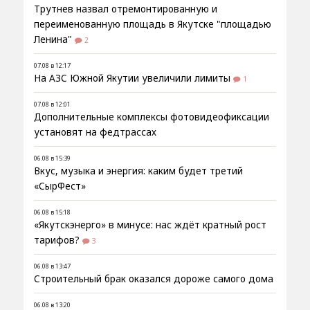
Трутнев назвал отремонтированную и
переименованную площадь в Якутске "площадью
Ленина"
2
07.08 в 12:17
На АЗС Южной Якутии увеличили лимиты
1
07.08 в 12:01
Дополнительные комплексы фотовидеофиксации
установят на федтрассах
06.08 в 15:39
Вкус, музыка и энергия: каким будет третий
«СырФест»
06.08 в 15:18
«Якутскэнерго» в минусе: нас ждёт кратный рост
тарифов?
3
06.08 в 13:47
Строительный брак оказался дороже самого дома
06.08 в 13:20