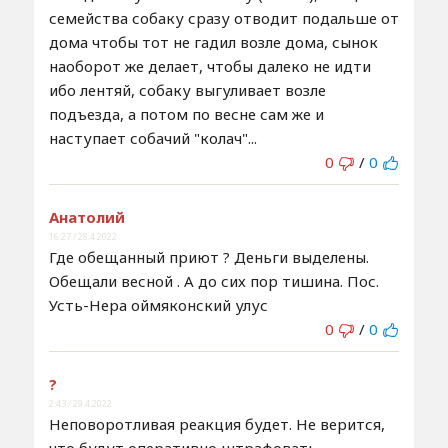
семейства собаку сразу отводит подальше от
дома чтобы тот не гадил возле дома, сынок
наоборот же делает, чтобы далеко не идти
ибо лентяй, собаку выгуливает возле
подъезда, а потом по весне сам же и
наступает собачий "колач"...
0
/
0
Анатолий
16:27 / 28.4.2022
Где обещанный приют ? Деньги выделены.
Обещали весной . А до сих пор тишина. Пос.
Усть-Нера оймяконский улус
0
/
0
?
2:43 / 29.4.2022
Неповоротливая реакция будет. Не верится,
что будут оперативно штрафовать