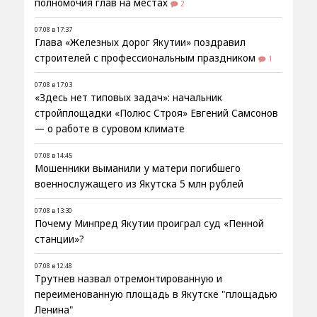
полномочия глав на местах
2
07.08 в 17:37
Глава «Железных дорог Якутии» поздравил
строителей с профессиональным праздником
1
07.08 в 17:03
«Здесь нет типовых задач»: начальник
стройплощадки «Полюс Строя» Евгений Самсонов
— о работе в суровом климате
07.08 в 14:45
Мошенники выманили у матери погибшего
военнослужащего из Якутска 5 млн рублей
07.08 в 13:30
Почему Минпред Якутии проиграл суд «Пенной
станции»?
07.08 в 12:48
Трутнев назвал отремонтированную и
переименованную площадь в Якутске "площадью
Ленина"