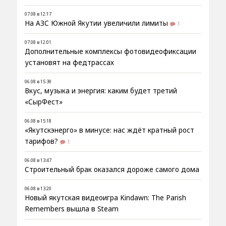
07.08 в 12:17
На АЗС Южной Якутии увеличили лимиты
1
07.08 в 12:01
Дополнительные комплексы фотовидеофиксации
установят на федтрассах
06.08 в 15:39
Вкус, музыка и энергия: каким будет третий
«СырФест»
06.08 в 15:18
«Якутскэнерго» в минусе: нас ждёт кратный рост
тарифов?
1
06.08 в 13:47
Строительный брак оказался дороже самого дома
06.08 в 13:20
Новый якутская видеоигра Kindawn: The Parish
Remembers вышла в Steam