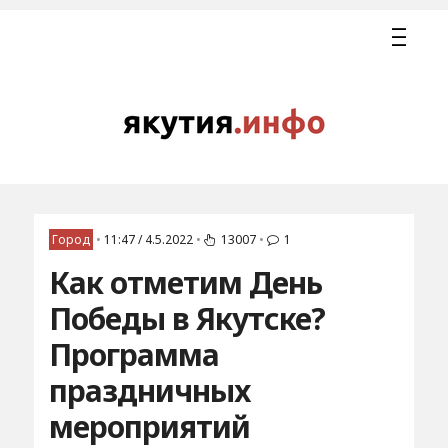
Город
•
11:47 / 4.5.2022
•
13007
•
1
Как отметим День
Победы в Якутске?
Программа
праздничных
мероприятий