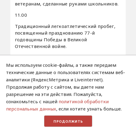
ветеранам, сделанные руками школьников.
11.00
Традиционный легкоатлетический пробег,
посвященный празднованию 77-й
годовщины Победы в Великой
Отечественной войне.
Место проведения: по трассе от с. Табага до
с. Старая Табага.
Мы используем cookie-файлы, а также передаем
технические данные о пользователях системам веб-
9 мая (понедельник)
аналитики (ЯндексМетрика и Liveinternet).
12.00
Продолжая работу с сайтом, вы даете нам
разрешение на эти действия. Пожалуйста,
Праздничное чествование ветеранов «Слава
ознакомьтесь с нашей
политикой обработки
нашим ветеранам», посвященное
персональных данных
, если хотите узнать больше.
празднованию 77-й годовщины Победы в
Великой Отечественной войне.
ПРОДОЛЖИТЬ
Место проведения: с. Старая Табага.