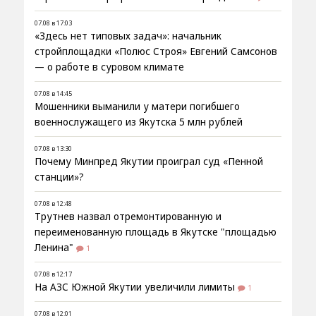
07.08 в 17:03
«Здесь нет типовых задач»: начальник
стройплощадки «Полюс Строя» Евгений Самсонов
— о работе в суровом климате
07.08 в 14:45
Мошенники выманили у матери погибшего
военнослужащего из Якутска 5 млн рублей
07.08 в 13:30
Почему Минпред Якутии проиграл суд «Пенной
станции»?
07.08 в 12:48
Трутнев назвал отремонтированную и
переименованную площадь в Якутске "площадью
Ленина"
1
07.08 в 12:17
На АЗС Южной Якутии увеличили лимиты
1
07.08 в 12:01