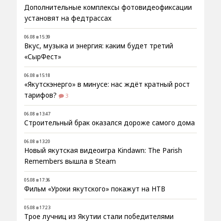
Дополнительные комплексы фотовидеофиксации
установят на федтрассах
06.08 в 15:39
Вкус, музыка и энергия: каким будет третий
«СырФест»
06.08 в 15:18
«Якутскэнерго» в минусе: нас ждёт кратный рост
тарифов?
3
06.08 в 13:47
Строительный брак оказался дороже самого дома
06.08 в 13:20
Новый якутская видеоигра Kindawn: The Parish
Remembers вышла в Steam
05.08 в 17:36
Фильм «Уроки якутского» покажут на НТВ
05.08 в 17:23
Трое лучниц из Якутии стали победителями