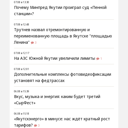
07.08 в 13:30
Почему Минпред Якутии проиграл суд «Пенной
станции»?
07.08 в 12:48
Трутнев назвал отремонтированную и
переименованную площадь в Якутске "площадью
Ленина"
3
07.08 в 12:17
На АЗС Южной Якутии увеличили лимиты
1
07.08 в 12:01
Дополнительные комплексы фотовидеофиксации
установят на федтрассах
06.08 в 15:39
Вкус, музыка и энергия: каким будет третий
«СырФест»
06.08 в 15:18
«Якутскэнерго» в минусе: нас ждёт кратный рост
тарифов?
3