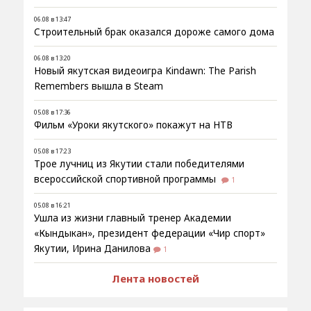
06.08 в 13:47
Строительный брак оказался дороже самого дома
06.08 в 13:20
Новый якутская видеоигра Kindawn: The Parish
Remembers вышла в Steam
05.08 в 17:36
Фильм «Уроки якутского» покажут на НТВ
05.08 в 17:23
Трое лучниц из Якутии стали победителями
всероссийской спортивной программы
1
05.08 в 16:21
Ушла из жизни главный тренер Академии
«Кындыкан», президент федерации «Чир спорт»
Якутии, Ирина Данилова
1
Лента новостей