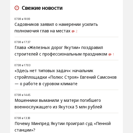
Свежие новости
07.08 в 18:00
Садовников заявил о намерении усилить
полномочия глав на местах
2
07.08 в 17:37
Глава «Железных дорог Якутии» поздравил
строителей с профессиональным праздником
1
07.08 в 17:03
«Здесь нет типовых задач»: начальник
стройплощадки «Полюс Строя» Евгений Самсонов
— о работе в суровом климате
07.08 в 14:45
Мошенники выманили у матери погибшего
военнослужащего из Якутска 5 млн рублей
07.08 в 13:30
Почему Минпред Якутии проиграл суд «Пенной
станции»?