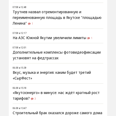
07.08 в 12:48
Трутнев назвал отремонтированную и
переименованную площадь в Якутске "площадью
Ленина"
1
07.08 в 12:17
На АЗС Южной Якутии увеличили лимиты
1
07.08 в 12:01
Дополнительные комплексы фотовидеофиксации
установят на федтрассах
06.08 в 15:39
Вкус, музыка и энергия: каким будет третий
«СырФест»
06.08 в 15:18
«Якутскэнерго» в минусе: нас ждёт кратный рост
тарифов?
3
06.08 в 13:47
Строительный брак оказался дороже самого дома