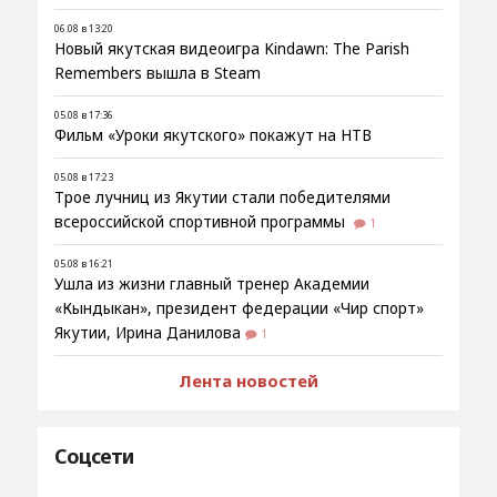
06.08 в 13:20
Новый якутская видеоигра Kindawn: The Parish
Remembers вышла в Steam
05.08 в 17:36
Фильм «Уроки якутского» покажут на НТВ
05.08 в 17:23
Трое лучниц из Якутии стали победителями
всероссийской спортивной программы
1
05.08 в 16:21
Ушла из жизни главный тренер Академии
«Кындыкан», президент федерации «Чир спорт»
Якутии, Ирина Данилова
1
Лента новостей
Соцсети