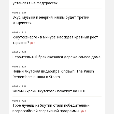
установят на федтрассах
06.08 в 15:39
Вкус, музыка и энергия: каким будет третий
«СырФест»
06.08 в 15:18
«Якутскэнерго» в минусе: нас ждёт кратный рост
тарифов?
1
06.08 в 13:47
Строительный брак оказался дороже самого дома
06.08 в 13:20
Новый якутская видеоигра Kindawn: The Parish
Remembers вышла в Steam
05.08 в 17:36
Фильм «Уроки якутского» покажут на НТВ
05.08 в 17:23
Трое лучниц из Якутии стали победителями
всероссийской спортивной программы
1