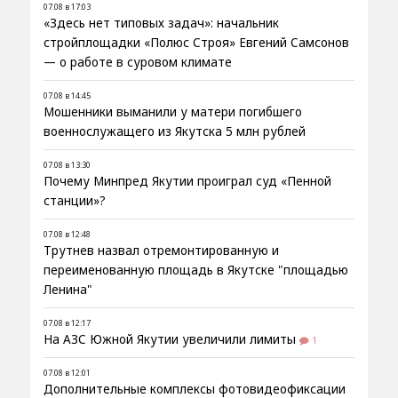
07.08 в 17:03
«Здесь нет типовых задач»: начальник
стройплощадки «Полюс Строя» Евгений Самсонов
— о работе в суровом климате
07.08 в 14:45
Мошенники выманили у матери погибшего
военнослужащего из Якутска 5 млн рублей
07.08 в 13:30
Почему Минпред Якутии проиграл суд «Пенной
станции»?
07.08 в 12:48
Трутнев назвал отремонтированную и
переименованную площадь в Якутске "площадью
Ленина"
07.08 в 12:17
На АЗС Южной Якутии увеличили лимиты
1
07.08 в 12:01
Дополнительные комплексы фотовидеофиксации