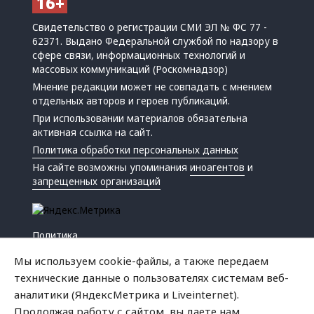
Свидетельство о регистрации СМИ ЭЛ № ФС 77 -
62371. Выдано Федеральной службой по надзору в
сфере связи, информационных технологий и
массовых коммуникаций (Роскомнадзор)
Мнение редакции может не совпадать с мнением
отдельных авторов и героев публикаций.
При использовании материалов обязательна
активная ссылка на сайт.
Политика обработки персональных данных
На сайте возможны упоминания
иноагентов
и
запрещенных организаций
Политика
Экономика
Мы используем cookie-файлы, а также передаем
Жизнь
технические данные о пользователях системам веб-
Происшествия
аналитики (ЯндексМетрика и Liveinternet).
Культура
Продолжая работу с сайтом, вы даете нам