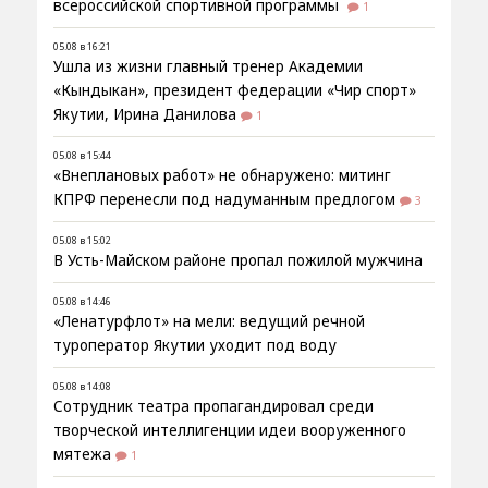
всероссийской спортивной программы
1
05.08 в 16:21
Ушла из жизни главный тренер Академии
«Кындыкан», президент федерации «Чир спорт»
Якутии, Ирина Данилова
1
05.08 в 15:44
«Внеплановых работ» не обнаружено: митинг
КПРФ перенесли под надуманным предлогом
3
05.08 в 15:02
В Усть-Майском районе пропал пожилой мужчина
05.08 в 14:46
«Ленатурфлот» на мели: ведущий речной
туроператор Якутии уходит под воду
05.08 в 14:08
Сотрудник театра пропагандировал среди
творческой интеллигенции идеи вооруженного
мятежа
1