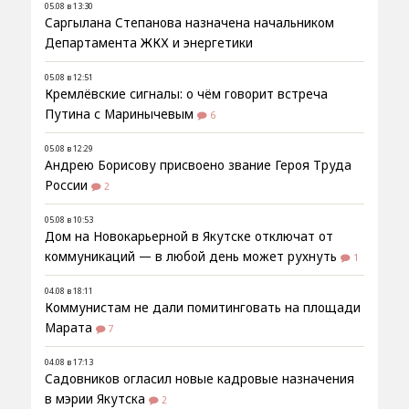
05.08 в 13:30
Саргылана Степанова назначена начальником
Департамента ЖКХ и энергетики
05.08 в 12:51
Кремлёвские сигналы: о чём говорит встреча
Путина с Маринычевым
6
05.08 в 12:29
Андрею Борисову присвоено звание Героя Труда
России
2
05.08 в 10:53
Дом на Новокарьерной в Якутске отключат от
коммуникаций — в любой день может рухнуть
1
04.08 в 18:11
Коммунистам не дали помитинговать на площади
Марата
7
04.08 в 17:13
Садовников огласил новые кадровые назначения
в мэрии Якутска
2