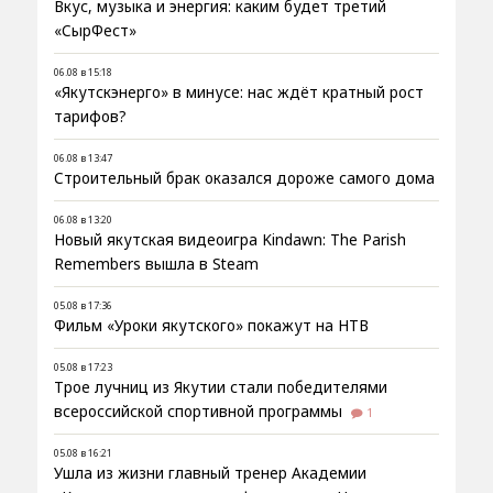
Вкус, музыка и энергия: каким будет третий
«СырФест»
06.08 в 15:18
«Якутскэнерго» в минусе: нас ждёт кратный рост
тарифов?
06.08 в 13:47
Строительный брак оказался дороже самого дома
06.08 в 13:20
Новый якутская видеоигра Kindawn: The Parish
Remembers вышла в Steam
05.08 в 17:36
Фильм «Уроки якутского» покажут на НТВ
05.08 в 17:23
Трое лучниц из Якутии стали победителями
всероссийской спортивной программы
1
05.08 в 16:21
Ушла из жизни главный тренер Академии