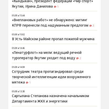
«Кындыкан», президент федерации «Чир спорт»
Якутии, Ирина Данилова
1
05.08 в 15:44
«Внеплановых работ» не обнаружено: митинг
КПРФ перенесли под надуманным предлогом
3
05.08 в 15:02
В Усть-Майском районе пропал пожилой мужчина
05.08 в 14:46
«Ленатурфлот» на мели: ведущий речной
туроператор Якутии уходит под воду
2
05.08 в 14:08
Сотрудник театра пропагандировал среди
творческой интеллигенции идеи вооруженного
мятежа
1
05.08 в 13:30
Саргылана Степанова назначена начальником
Департамента ЖКХ и энергетики