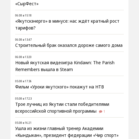
«СырФест»
06.08 в 15:18
«Якутскэнерго» в минусе: нас ждёт кратный рост
тарифов?
06.08 в 13:47
Строительный брак оказался дороже самого дома
06.08 в 13:20
Новый якутская видеоигра Kindawn: The Parish
Remembers вышла в Steam
05.08 в 17:36
Фильм «Уроки якутского» покажут на НТВ
05.08 в 17:23
Трое лучниц из Якутии стали победителями
всероссийской спортивной программы
1
05.08 в 16:21
Ушла из жизни главный тренер Академии
«Кындыкан», президент федерации «Чир спорт»