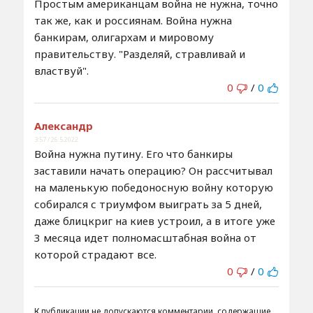
Простым американцам война не нужна, точно
так же, как и россиянам. Война нужна
банкирам, олигархам и мировому
правительству. "Разделяй, стравливай и
властвуй".
0
/
0
Александр
3:57 / 26.5.2022
Война нужна путину. Его что банкиры
заставили начать операцию? Он рассчитывал
на маленькую победоносную войну которую
собирался с триумфом выиграть за 5 дней,
даже блицкриг на киев устроил, а в итоге уже
3 месяца идет полномасштабная война от
которой страдают все.
0
/
0
К публикации не допускаются комментарии, содержащие