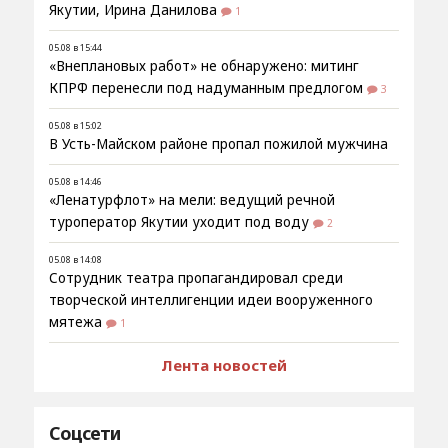
Якутии, Ирина Данилова
1
05.08 в 15:44
«Внеплановых работ» не обнаружено: митинг
КПРФ перенесли под надуманным предлогом
3
05.08 в 15:02
В Усть-Майском районе пропал пожилой мужчина
05.08 в 14:46
«Ленатурфлот» на мели: ведущий речной
туроператор Якутии уходит под воду
2
05.08 в 14:08
Сотрудник театра пропагандировал среди
творческой интеллигенции идеи вооруженного
мятежа
1
Лента новостей
Соцсети