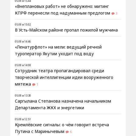
05.08 в 15:44
«Внеплановых работ» не обнаружено: митинг
КПРФ перенесли под надуманным предлогом
3
05.08 в 15:02
В Усть-Майском районе пропал пожилой мужчина
05.08 в 14:46
«Ленатурфлот» на мели: ведущий речной
туроператор Якутии уходит под воду
05.08 в 14:08
Сотрудник театра пропагандировал среди
творческой интеллигенции идеи вооруженного
мятежа
1
05.08 в 13:30
Саргылана Степанова назначена начальником
Департамента ЖКХ и энергетики
05.08 в 12:51
Кремлёвские сигналы: о чём говорит встреча
Путина с Маринычевым
6