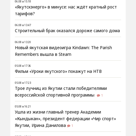
06.08 в 15:18
«Якутскэнерго» в минусе: нас ждёт кратный рост
тарифов?
06.08 в 13:47
Строительный брак оказался дороже самого дома
06.08 в 13:20
Новый якутская видеоигра Kindawn: The Parish
Remembers вышла в Steam
05.08 в 17:36
Фильм «Уроки якутского» покажут на НТВ
05.08 в 17:23
Трое лучниц из Якутии стали победителями
всероссийской спортивной программы
1
05.08 в 16:21
Ушла из жизни главный тренер Академии
«Кындыкан», президент федерации «Чир спорт»
Якутии, Ирина Данилова
1